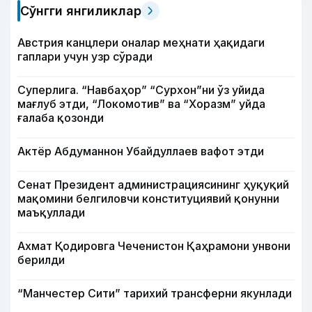
Сўнгги янгиликлар
Австрия канцлери оналар меҳнати ҳақидаги
гаплари учун узр сўради
Суперлига. “Навбаҳор” “Сурхон”ни ўз уйида
мағлуб этди, “Локомотив” ва “Хоразм” уйда
ғалаба қозонди
Актёр Абду­маннон Убайдуллаев вафот этди
Сенат Президент администрациясининг ҳуқуқий
мақомини белгиловчи конституциявий қонунни
маъқуллади
Ахмат Қодировга Чеченистон Қаҳрамони унвони
берилди
“Манчестер Сити” тарихий трансферни якунлади