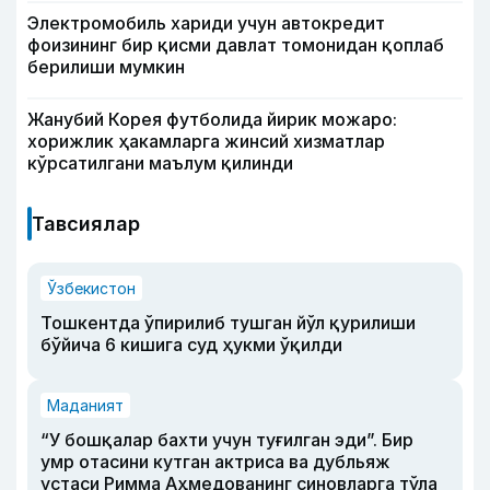
Электромобиль хариди учун автокредит
фоизининг бир қисми давлат томонидан қоплаб
берилиши мумкин
Жанубий Корея футболида йирик можаро:
хорижлик ҳакамларга жинсий хизматлар
кўрсатилгани маълум қилинди
Тавсиялар
Ўзбекистон
Тошкентда ўпирилиб тушган йўл қурилиши
бўйича 6 кишига суд ҳукми ўқилди
Маданият
“У бошқалар бахти учун туғилган эди”. Бир
умр отасини кутган актриса ва дубльяж
устаси Римма Аҳмедованинг синовларга тўла