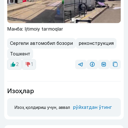
Манба: Ijtimoiy tarmoqlar
Сергели автомобил бозори
реконструкция
Тошкент
2
1
Изоҳлар
рўйхатдан ўтинг
Изоҳ қолдириш учун, аввал