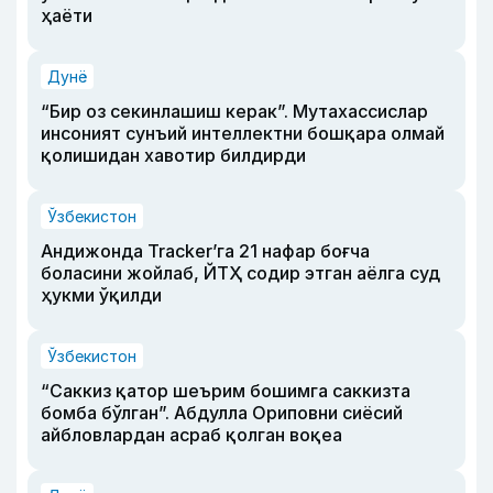
ҳаёти
Дунё
“Бир оз секинлашиш керак”. Мутахассислар
инсоният сунъий интеллектни бошқара олмай
қолишидан хавотир билдирди
Ўзбекистон
Андижонда Tracker’га 21 нафар боғча
боласини жойлаб, ЙТҲ содир этган аёлга суд
ҳукми ўқилди
Ўзбекистон
“Саккиз қатор шеърим бошимга саккизта
бомба бўлган”. Абдулла Ориповни сиёсий
айбловлардан асраб қолган воқеа