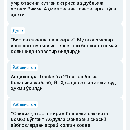
умр отасини кутган актриса ва дубльяж
устаси Римма Аҳмедованинг синовларга тўла
ҳаёти
Дунё
“Бир оз секинлашиш керак”. Мутахассислар
инсоният сунъий интеллектни бошқара олмай
қолишидан хавотир билдирди
Ўзбекистон
Андижонда Tracker’га 21 нафар боғча
боласини жойлаб, ЙТҲ содир этган аёлга суд
ҳукми ўқилди
Ўзбекистон
“Саккиз қатор шеърим бошимга саккизта
бомба бўлган”. Абдулла Ориповни сиёсий
айбловлардан асраб қолган воқеа