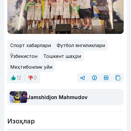
Спорт хабарлари
Футбол янгиликлари
Ўзбекистон
Тошкент шаҳри
Меҳтибонлик уйи
12
0
Jamshidjon Mahmudov
Изоҳлар