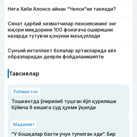
Нега Хаби Алонсо айнан “Челси”ни танлади?
Сенат ҳарбий хизматчилар пенсиясининг энг
юқори миқдорини 100 фоизгача оширишни
назарда тутувчи қонунни маъқуллади
Сунъий интеллект болалар эртакларида аёл
образларидан деярли фойдаланмаяпти
Тавсиялар
Ўзбекистон
Тошкентда ўпирилиб тушган йўл қурилиши
бўйича 6 кишига суд ҳукми ўқилди
Маданият
“У бошқалар бахти учун туғилган эди”. Бир