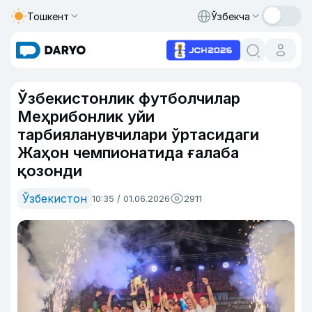
Тошкент
Ўзбекча
Ўзбекистонлик футболчилар
Меҳрибонлик уйи
тарбияланувчилари ўртасидаги
Жаҳон чемпионатида ғалаба
қозонди
Ўзбекистон
10:35 / 01.06.2026
2911