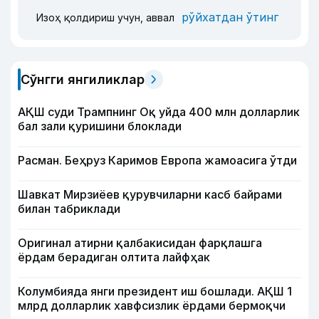
рўйхатдан ўтинг
Изоҳ қолдириш учун, аввал
Сўнгги янгиликлар
АҚШ суди Трампнинг Оқ уйда 400 млн долларлик
бал зали қуришини блоклади
Расман. Беҳруз Каримов Европа жамоасига ўтди
Шавкат Мирзиёев қурувчиларни касб байрами
билан табриклади
Оригинал атирни қалбакисидан фарқлашга
ёрдам берадиган олтита лайфҳак
Колумбияда янги президент иш бошлади. АҚШ 1
млрд долларлик хавфсизлик ёрдами бермоқчи