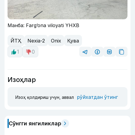
Манба: Farg‘ona viloyati YHXB
ЙТҲ
Nexia-2
Onix
Қува
1
0
Изоҳлар
рўйхатдан ўтинг
Изоҳ қолдириш учун, аввал
Сўнгги янгиликлар