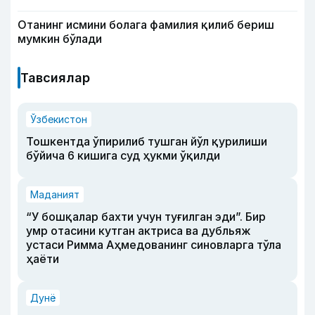
Отанинг исмини болага фамилия қилиб бериш
мумкин бўлади
Тавсиялар
Ўзбекистон
Тошкентда ўпирилиб тушган йўл қурилиши
бўйича 6 кишига суд ҳукми ўқилди
Маданият
“У бошқалар бахти учун туғилган эди”. Бир
умр отасини кутган актриса ва дубльяж
устаси Римма Аҳмедованинг синовларга тўла
ҳаёти
Дунё