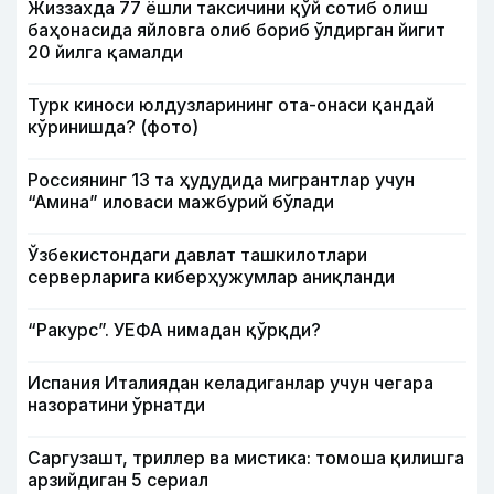
Жиззахда 77 ёшли таксичини қўй сотиб олиш
баҳонасида яйловга олиб бориб ўлдирган йигит
20 йилга қамалди
Турк киноси юлдузларининг ота-онаси қандай
кўринишда? (фото)
Россиянинг 13 та ҳудудида мигрантлар учун
“Амина” иловаси мажбурий бўлади
Ўзбекистондаги давлат ташкилотлари
серверларига киберҳужумлар аниқланди
“Ракурс”. УЕФА нимадан қўрқди?
Испания Италиядан келадиганлар учун чегара
назоратини ўрнатди
Саргузашт, триллер ва мистика: томоша қилишга
арзийдиган 5 сериал