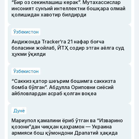
“Бир оз секинлашиш керак”. Мутахассислар
инсоният сунъий интеллектни бошқара олмай
қолишидан хавотир билдирди
Ўзбекистон
Андижонда Tracker’га 21 нафар боғча
боласини жойлаб, ЙТҲ содир этган аёлга суд
ҳукми ўқилди
Ўзбекистон
“Саккиз қатор шеърим бошимга саккизта
бомба бўлган”. Абдулла Ориповни сиёсий
айбловлардан асраб қолган воқеа
Дунё
Мариупол қамалини ёриб ўтган ва “Изварино
қозони”дан чиққан қаҳрамон — Украина
армияси бош қўмондони Драпатий ҳақида