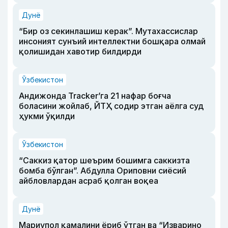
Дунё
“Бир оз секинлашиш керак”. Мутахассислар
инсоният сунъий интеллектни бошқара олмай
қолишидан хавотир билдирди
Ўзбекистон
Андижонда Tracker’га 21 нафар боғча
боласини жойлаб, ЙТҲ содир этган аёлга суд
ҳукми ўқилди
Ўзбекистон
“Саккиз қатор шеърим бошимга саккизта
бомба бўлган”. Абдулла Ориповни сиёсий
айбловлардан асраб қолган воқеа
Дунё
Мариупол қамалини ёриб ўтган ва “Изварино