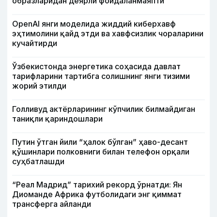
образларидан деярли фойдаланмаяпти
OpenAI янги моделида жиддий киберхавф
эҳтимолини қайд этди ва хавфсизлик чораларини
кучайтирди
Ўзбекистонда энергетика соҳасида давлат
тарифларини тартибга солишнинг янги тизими
жорий этилди
Голливуд актёрларининг кўпчилик билмайдиган
таниқли қариндошлари
Путин ўтган йили “ҳалок бўлган” ҳаво-десант
қўшинлари полковниги билан телефон орқали
суҳбатлашди
“Реал Мадрид” тарихий рекорд ўрнатди: Ян
Диоманде Африка футболидаги энг қиммат
трансферга айланди