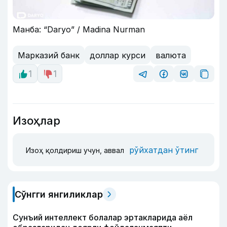
Манба: “Daryo” / Madina Nurman
Марказий банк
доллар курси
валюта
1
1
Изоҳлар
рўйхатдан ўтинг
Изоҳ қолдириш учун, аввал
Сўнгги янгиликлар
Сунъий интеллект болалар эртакларида аёл