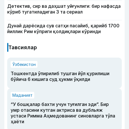
Детектив, сир ва даҳшат уйғунлиги: бир нафасда
кўриб тугатиладиган 3 та сериал
Дунай дарёсида сув сатҳи пасайиб, қарийб 1700
йиллик Рим кўприги қолдиқлари кўринди
Тавсиялар
Ўзбекистон
Тошкентда ўпирилиб тушган йўл қурилиши
бўйича 6 кишига суд ҳукми ўқилди
Маданият
“У бошқалар бахти учун туғилган эди”. Бир
умр отасини кутган актриса ва дубльяж
устаси Римма Аҳмедованинг синовларга тўла
ҳаёти