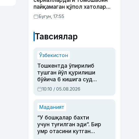
сериаллардаги томошабин
пайқамаган қўпол хатолар
(фото)
Бугун, 17:55
Тавсиялар
Ўзбекистон
Тошкентда ўпирилиб
тушган йўл қурилиши
бўйича 6 кишига суд
ҳукми ўқилди
10:10 / 05.08.2026
Маданият
“У бошқалар бахти
учун туғилган эди”. Бир
умр отасини кутган
актриса ва дубльяж