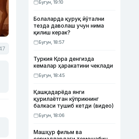
Бугун, 19:10
ишлаб чиқишни маъқуллади
Болаларда қуруқ йўтални
тезда даволаш учун нима
қилиш керак?
Бугун, 18:57
47
Туркия Қора денгизда
кемалар ҳаракатини чеклади
Бугун, 18:45
Қашқадарёда янги
қурилаётган кўприкнинг
балкаси тушиб кетди (видео)
Бугун, 18:06
Машҳур фильм ва