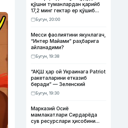
қўшни туманлардан қарийб
17,2 минг гектар ер қўшиб
берилади
Бугун, 20:00
Месси фаолиятини якунлагач,
“Интер Майами” раҳбарига
айланадими?
Бугун, 19:38
“АҚШ ҳар ой Украинага Patriot
ракеталарини етказиб
беради” — Зеленский
Бугун, 19:30
Марказий Осиё
мамлакатлари Сирдарёда
сув ресурслари ҳисобини
автоматлаштириш режасини