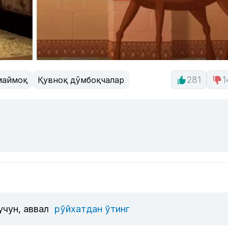
маймоқ
Қувноқ дўмбоқчалар
281
1
учун, аввал
рўйхатдан ўтинг