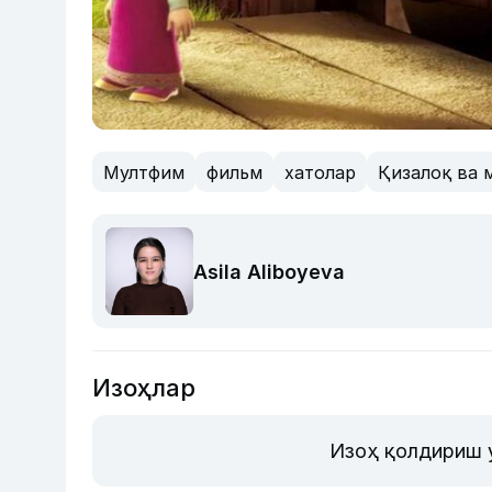
Мултфим
фильм
хатолар
Қизалоқ ва 
Asila Aliboyeva
Изоҳлар
Изоҳ қолдириш 