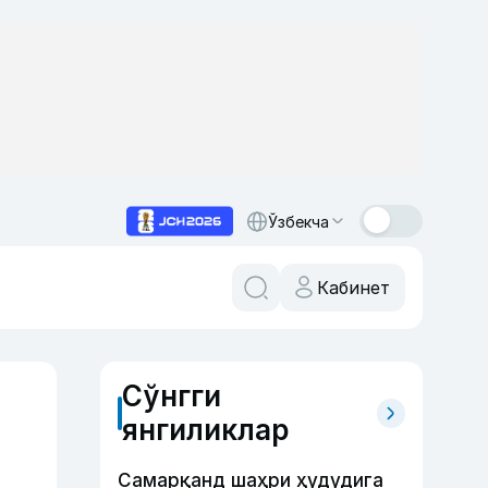
Ўзбекча
Кабинет
Сўнгги
янгиликлар
Самарқанд шаҳри ҳудудига