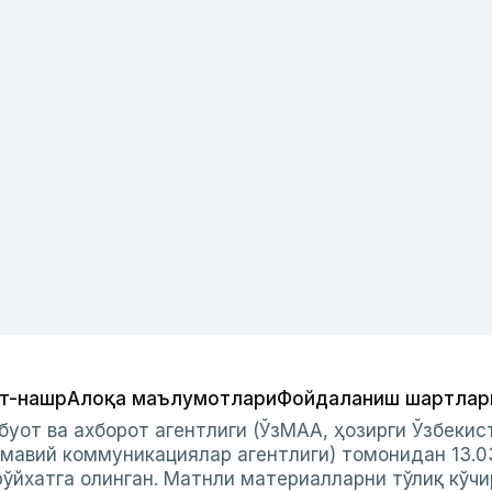
т-нашр
Алоқа маълумотлари
Фойдаланиш шартлар
буот ва ахборот агентлиги (ЎзМАА, ҳозирги Ўзбеки
мавий коммуникациялар агентлиги) томонидан 13.0
ўйхатга олинган. Матнли материалларни тўлиқ кўчи