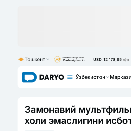
Тошкент
USD :
12 178,85
сўм
Ўзбекистон
Маркази
Замонавий мультфиль
холи эмаслигини исбо