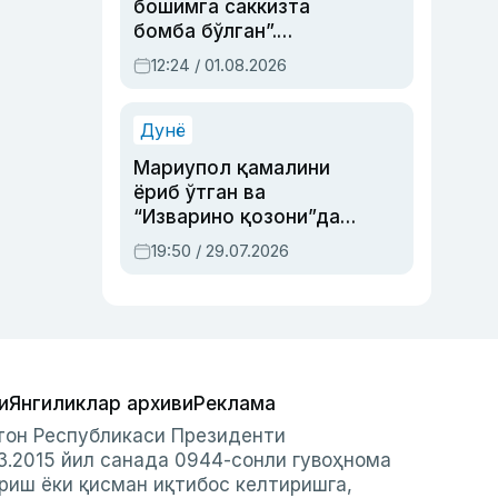
бошимга саккизта
бомба бўлган”.
Абдулла Ориповни
12:24 / 01.08.2026
сиёсий айбловлардан
асраб қолган воқеа
Дунё
Мариупол қамалини
ёриб ўтган ва
“Изварино қозони”дан
чиққан қаҳрамон —
19:50 / 29.07.2026
Украина армияси бош
қўмондони Драпатий
ҳақида
и
Янгиликлар архиви
Реклама
стон Республикаси Президенти
3.2015 йил санада 0944-сонли гувоҳнома
риш ёки қисман иқтибос келтиришга,