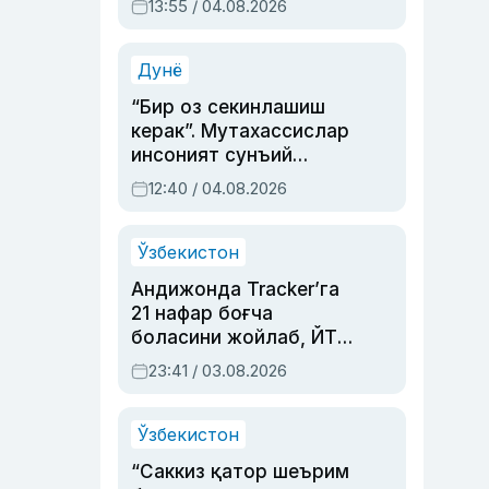
13:55 / 04.08.2026
устаси Римма
Аҳмедованинг
синовларга тўла ҳаёти
Дунё
“Бир оз секинлашиш
керак”. Мутахассислар
инсоният сунъий
интеллектни бошқара
12:40 / 04.08.2026
олмай қолишидан
хавотир билдирди
Ўзбекистон
Андижонда Tracker’га
21 нафар боғча
боласини жойлаб, ЙТҲ
содир этган аёлга суд
23:41 / 03.08.2026
ҳукми ўқилди
Ўзбекистон
“Саккиз қатор шеърим