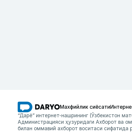
Махфийлик сиёсати
Интерне
“Дарё” интернет-нашрининг (Ўзбекистон мат
Администрацияси ҳузуридаги Ахборот ва ом
билан оммавий ахборот воситаси сифатида р