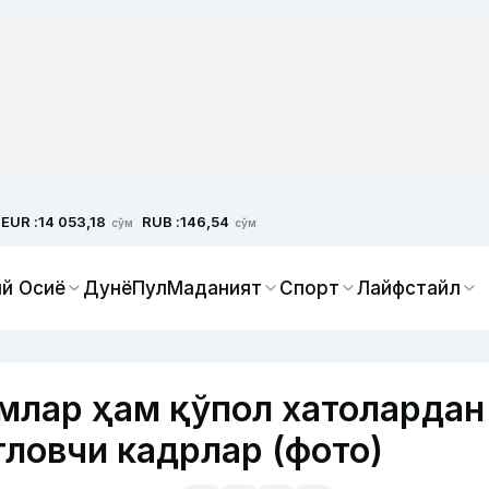
EUR :
RUB :
14 053,18
146,54
сўм
сўм
й Осиё
Дунё
Пул
Маданият
Спорт
Лайфстайл
млар ҳам қўпол хатолардан
тловчи кадрлар (фото)