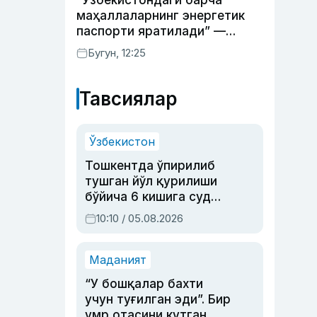
“Ўзбекистондаги барча
маҳаллаларнинг энергетик
паспорти яратилади” —
энергетика вазири
Бугун, 12:25
Тавсиялар
Ўзбекистон
Тошкентда ўпирилиб
тушган йўл қурилиши
бўйича 6 кишига суд
ҳукми ўқилди
10:10 / 05.08.2026
Маданият
“У бошқалар бахти
учун туғилган эди”. Бир
умр отасини кутган