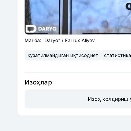
Манба: “Daryo” / Farrux Aliyev
кузатилмайдиган иқтисодиёт
статистика
Изоҳлар
Изоҳ қолдириш 