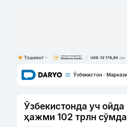
Тошкент
USD :
12 178,85
сўм
Ўзбекистон
Маркази
Ўзбекистонда уч ойда
ҳажми 102 трлн сўмд