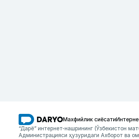
Махфийлик сиёсати
Интерне
“Дарё” интернет-нашрининг (Ўзбекистон мат
Администрацияси ҳузуридаги Ахборот ва ом