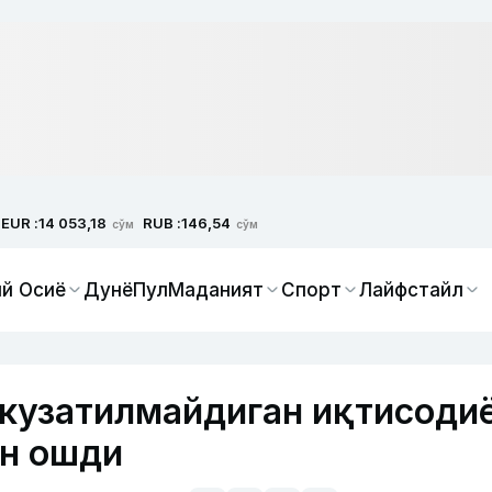
EUR :
RUB :
14 053,18
146,54
сўм
сўм
й Осиё
Дунё
Пул
Маданият
Спорт
Лайфстайл
 кузатилмайдиган иқтисоди
ан ошди