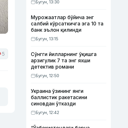
Бугун, 13:30
Мурожаатлар бўйича энг
салбий кўрсаткичга эга 10 та
банк эълон қилинди
Бугун, 13:15
5
Сўнгги йилларнинг ўқишга
арзигулик 7 та энг яхши
детектив романи
Бугун, 12:50
Украина ўзининг янги
баллистик ракетасини
синовдан ўтказди
Бугун, 12:42