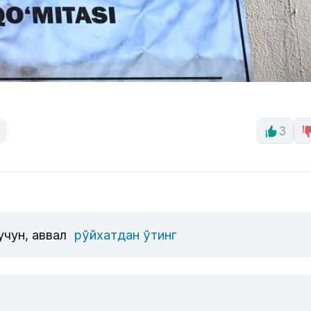
3
учун, аввал
рўйхатдан ўтинг