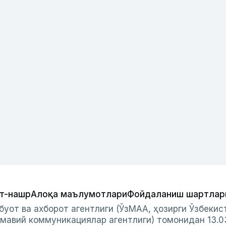
т-нашр
Алоқа маълумотлари
Фойдаланиш шартлар
буот ва ахборот агентлиги (ЎзМАА, ҳозирги Ўзбеки
мавий коммуникациялар агентлиги) томонидан 13.0