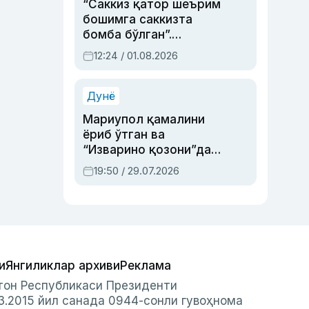
“Саккиз қатор шеърим
бошимга саккизта
бомба бўлган”.
Абдулла Ориповни
12:24 / 01.08.2026
сиёсий айбловлардан
асраб қолган воқеа
Дунё
Мариупол қамалини
ёриб ўтган ва
“Изварино қозони”дан
чиққан қаҳрамон —
19:50 / 29.07.2026
Украина армияси бош
қўмондони Драпатий
ҳақида
и
Янгиликлар архиви
Реклама
стон Республикаси Президенти
3.2015 йил санада 0944-сонли гувоҳнома