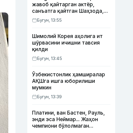
жавоб қайтарган актёр,
санъатга қайтган Шаҳзода,
йўлга асфалт ётқизган
Бугун, 13:55
Жаҳонгир Отажонов
Шимолий Корея аҳолига ит
шўрвасини ичишни тавсия
қилди
Бугун, 13:45
Ўзбекистонлик ҳамширалар
АҚШга ишга юборилиши
мумкин
Бугун, 13:39
Платини, ван Бастен, Рауль,
энди эса Неймар... Жаҳон
чемпиони бўлолмаган
суперюлдузлар