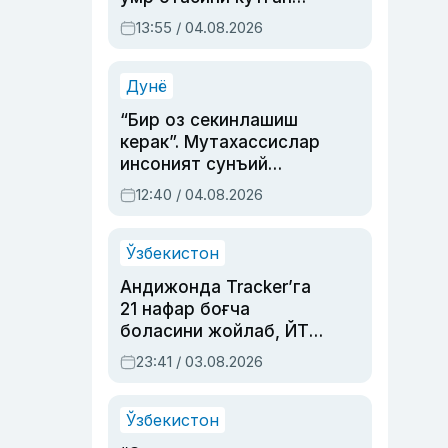
актриса ва дубльяж
13:55 / 04.08.2026
устаси Римма
Аҳмедованинг
синовларга тўла ҳаёти
Дунё
“Бир оз секинлашиш
керак”. Мутахассислар
инсоният сунъий
интеллектни бошқара
12:40 / 04.08.2026
олмай қолишидан
хавотир билдирди
Ўзбекистон
Андижонда Tracker’га
21 нафар боғча
боласини жойлаб, ЙТҲ
содир этган аёлга суд
23:41 / 03.08.2026
ҳукми ўқилди
Ўзбекистон