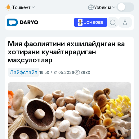
Тошкент
Ўзбекча
Мия фаолиятини яхшилайдиган ва
хотирани кучайтирадиган
маҳсулотлар
Лайфстайл
19:50 / 31.05.2026
3980