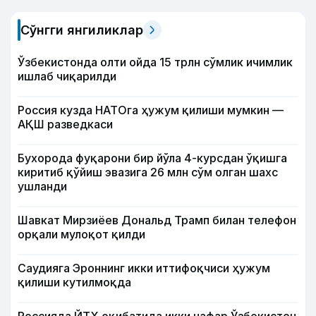
Сўнгги янгиликлар
Ўзбекистонда олти ойда 15 трлн сўмлик ичимлик
ишлаб чиқарилди
Россия кузда НАТОга ҳужум қилиши мумкин —
АҚШ разведкаси
Бухорода фуқарони бир йўла 4-курсдан ўқишга
киритиб қўйиш эвазига 26 млн сўм олган шахс
ушланди
Шавкат Мирзиёев Дональд Трамп билан телефон
орқали мулоқот қилди
Саудияга Эроннинг икки иттифоқчиси ҳужум
қилиши кутилмоқда