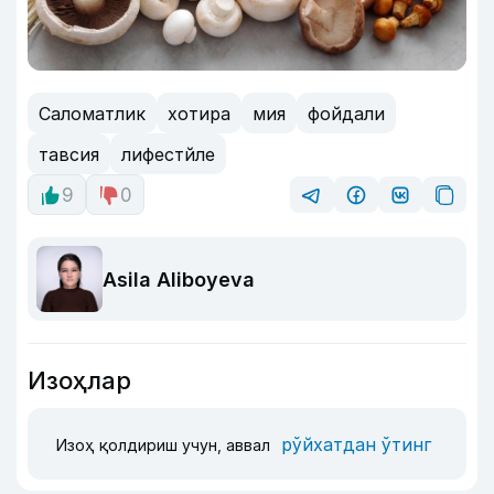
Саломатлик
хотира
мия
фойдали
тавсия
лифестйле
9
0
Asila Aliboyeva
Изоҳлар
рўйхатдан ўтинг
Изоҳ қолдириш учун, аввал