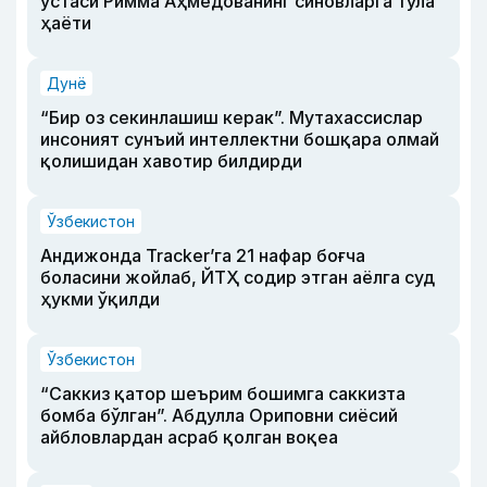
устаси Римма Аҳмедованинг синовларга тўла
ҳаёти
Дунё
“Бир оз секинлашиш керак”. Мутахассислар
инсоният сунъий интеллектни бошқара олмай
қолишидан хавотир билдирди
Ўзбекистон
Андижонда Tracker’га 21 нафар боғча
боласини жойлаб, ЙТҲ содир этган аёлга суд
ҳукми ўқилди
Ўзбекистон
“Саккиз қатор шеърим бошимга саккизта
бомба бўлган”. Абдулла Ориповни сиёсий
айбловлардан асраб қолган воқеа