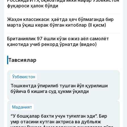
Россияда ЙТҲ оқибатида икки нафар Ўзбекистон
фуқароси ҳалок бўлди
Жаҳон классикаси: ҳаётда ҳеч бўлмаганда бир
марта ўқиш керак бўлган китоблар (II қисм)
Британиялик 97 ёшли кўзи ожиз аёл самолёт
қанотида учиб рекорд ўрнатди (видео)
Тавсиялар
Ўзбекистон
Тошкентда ўпирилиб тушган йўл қурилиши
бўйича 6 кишига суд ҳукми ўқилди
Маданият
“У бошқалар бахти учун туғилган эди”. Бир
умр отасини кутган актриса ва дубльяж