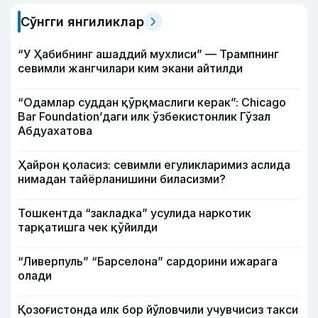
Сўнгги янгиликлар
“У Ҳабибнинг ашаддий мухлиси” — Трампнинг
севимли жангчилари ким экани айтилди
“Одамлар суддан қўрқмаслиги керак”: Chicago
Bar Foundation’даги илк ўзбекистонлик Гўзал
Абдуахатова
Ҳайрон қоласиз: севимли егуликларимиз аслида
нимадан тайёрланишини биласизми?
Тошкентда “закладка” усулида наркотик
тарқатишга чек қўйилди
“Ливерпуль” “Барселона” сардорини ижарага
олади
Қозоғистонда илк бор йўловчили учувчисиз такси