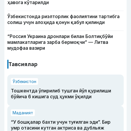
ҳавога кўтарилди
Ўзбекистонда риэлторлик фаолиятини тартибга
солиш учун алоҳида қонун қабул қилинди
“Россия Украина дронлари билан Болтиқбўйи
мамлакатларига зарба бермоқчи” — Литва
мудофаа вазири
Тавсиялар
Ўзбекистон
Тошкентда ўпирилиб тушган йўл қурилиши
бўйича 6 кишига суд ҳукми ўқилди
Маданият
“У бошқалар бахти учун туғилган эди”. Бир
умр отасини кутган актриса ва дубльяж