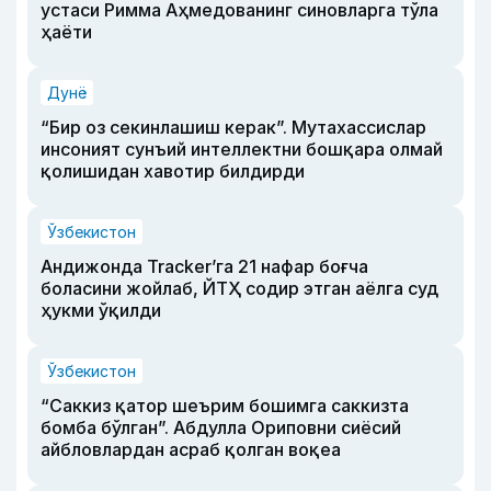
устаси Римма Аҳмедованинг синовларга тўла
ҳаёти
Дунё
“Бир оз секинлашиш керак”. Мутахассислар
инсоният сунъий интеллектни бошқара олмай
қолишидан хавотир билдирди
Ўзбекистон
Андижонда Tracker’га 21 нафар боғча
боласини жойлаб, ЙТҲ содир этган аёлга суд
ҳукми ўқилди
Ўзбекистон
“Саккиз қатор шеърим бошимга саккизта
бомба бўлган”. Абдулла Ориповни сиёсий
айбловлардан асраб қолган воқеа