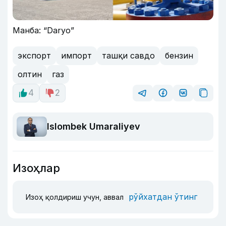
Манба: “Daryo”
экспорт
импорт
ташқи савдо
бензин
олтин
газ
4
2
Islombek Umaraliyev
Изоҳлар
рўйхатдан ўтинг
Изоҳ қолдириш учун, аввал