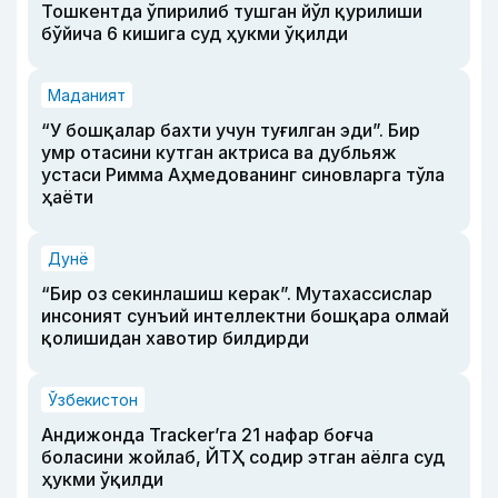
Тошкентда ўпирилиб тушган йўл қурилиши
бўйича 6 кишига суд ҳукми ўқилди
Маданият
“У бошқалар бахти учун туғилган эди”. Бир
умр отасини кутган актриса ва дубльяж
устаси Римма Аҳмедованинг синовларга тўла
ҳаёти
Дунё
“Бир оз секинлашиш керак”. Мутахассислар
инсоният сунъий интеллектни бошқара олмай
қолишидан хавотир билдирди
Ўзбекистон
Андижонда Tracker’га 21 нафар боғча
боласини жойлаб, ЙТҲ содир этган аёлга суд
ҳукми ўқилди