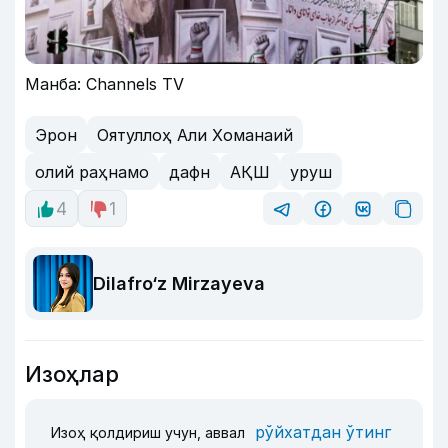
Манба: Channels TV
Эрон
Оятуллоҳ Али Хоманаий
олий раҳнамо
дафн
АҚШ
уруш
4
1
Dilafro‘z Mirzayeva
Изоҳлар
рўйхатдан ўтинг
Изоҳ қолдириш учун, аввал