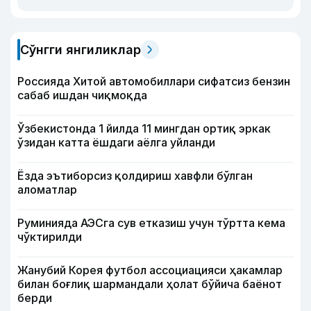
Сўнгги янгиликлар
Россияда Хитой автомобиллари сифатсиз бензин
сабаб ишдан чиқмоқда
Ўзбекистонда 1 йилда 11 мингдан ортиқ эркак
ўзидан катта ёшдаги аёлга уйланди
Ёзда эътиборсиз қолдириш хавфли бўлган
аломатлар
Руминияда АЭСга сув етказиш учун тўртта кема
чўктирилди
Жанубий Корея футбол ассоциацияси ҳакамлар
билан боғлиқ шармандали ҳолат бўйича баёнот
берди