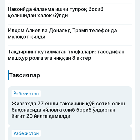
Навоийда ёлланма ишчи тупроқ босиб
қолишидан ҳалок бўлди
Илҳом Алиев ва Дональд Трамп телефонда
мулоқот қилди
Тақдирнинг кутилмаган туҳфалари: тасодифан
машҳур ролга эга чиққан 8 актёр
Тавсиялар
Ўзбекистон
Жиззахда 77 ёшли таксичини қўй сотиб олиш
баҳонасида яйловга олиб бориб ўлдирган
йигит 20 йилга қамалди
Ўзбекистон