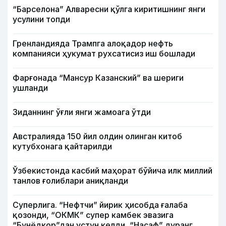
“Барселона” Алваресни қўлга киритишнинг янги
усулини топди
Гренландияда Трампга алоқадор нефть
компанияси ҳукумат рухсатисиз иш бошлади
Фарғонада “Мансур Казанский” ва шериги
ушланди
Зиданнинг ўғли янги жамоага ўтди
Австралияда 150 йил олдин олинган китоб
кутубхонага қайтарилди
Ўзбекистонда касбий маҳорат бўйича илк миллий
танлов ғолиблари аниқланди
Суперлига. “Нефтчи” йирик ҳисобда ғалаба
қозонди, “ОКМК” супер камбек эвазига
“Бунёдкор”дан устун келди, “Насаф” дуранг