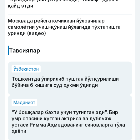
қайд этди
Москвада рейсга кечиккан йўловчилар
самолётни учиш-қўниш йўлагида тўхтатишга
уринди (видео)
Тавсиялар
Ўзбекистон
Тошкентда ўпирилиб тушган йўл қурилиши
бўйича 6 кишига суд ҳукми ўқилди
Маданият
“У бошқалар бахти учун туғилган эди”. Бир
умр отасини кутган актриса ва дубльяж
устаси Римма Аҳмедованинг синовларга тўла
ҳаёти