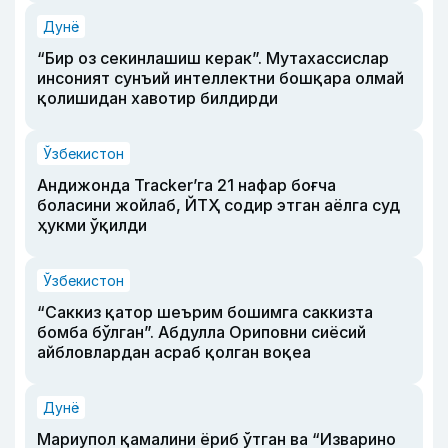
Дунё
“Бир оз секинлашиш керак”. Мутахассислар
инсоният сунъий интеллектни бошқара олмай
қолишидан хавотир билдирди
Ўзбекистон
Андижонда Tracker’га 21 нафар боғча
боласини жойлаб, ЙТҲ содир этган аёлга суд
ҳукми ўқилди
Ўзбекистон
“Саккиз қатор шеърим бошимга саккизта
бомба бўлган”. Абдулла Ориповни сиёсий
айбловлардан асраб қолган воқеа
Дунё
Мариупол қамалини ёриб ўтган ва “Изварино