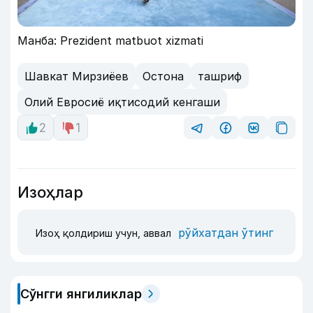
Манба: Prezident matbuot xizmati
Шавкат Мирзиёев
Остона
ташриф
Олий Евросиё иқтисодий кенгаши
2
1
Изоҳлар
рўйхатдан ўтинг
Изоҳ қолдириш учун, аввал
Сўнгги янгиликлар