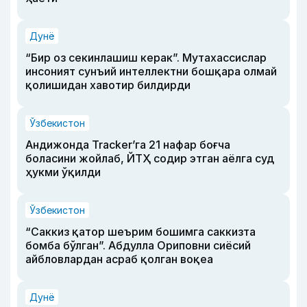
Дунё
“Бир оз секинлашиш керак”. Мутахассислар
инсоният сунъий интеллектни бошқара олмай
қолишидан хавотир билдирди
Ўзбекистон
Андижонда Tracker’га 21 нафар боғча
боласини жойлаб, ЙТҲ содир этган аёлга суд
ҳукми ўқилди
Ўзбекистон
“Саккиз қатор шеърим бошимга саккизта
бомба бўлган”. Абдулла Ориповни сиёсий
айбловлардан асраб қолган воқеа
Дунё