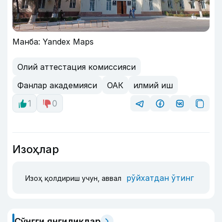
Манба: Yandex Maps
Олий аттестация комиссияси
Фанлар академияси
ОАК
илмий иш
1
0
Изоҳлар
рўйхатдан ўтинг
Изоҳ қолдириш учун, аввал
Сўнгги янгиликлар