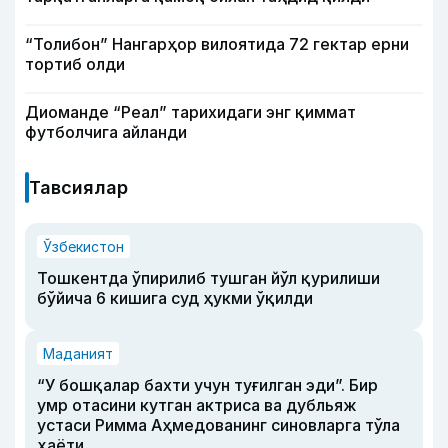
“Толибон” Нангарҳор вилоятида 72 гектар ерни
тортиб олди
Диоманде “Реал” тарихидаги энг қиммат
футболчига айланди
Тавсиялар
Ўзбекистон
Тошкентда ўпирилиб тушган йўл қурилиши
бўйича 6 кишига суд ҳукми ўқилди
Маданият
“У бошқалар бахти учун туғилган эди”. Бир
умр отасини кутган актриса ва дубльяж
устаси Римма Аҳмедованинг синовларга тўла
ҳаёти