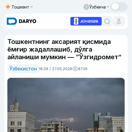
Тошкент
Ўзбекча
Тошкентнинг аксарият қисмида
ёмғир жадаллашиб, дўлга
айланиши мумкин — “Ўзгидромет”
Ўзбекистон
16:26 / 27.05.2026
8726