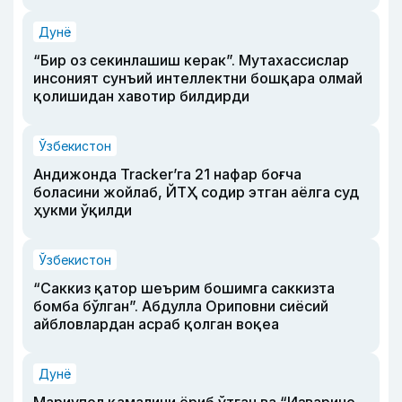
Дунё
“Бир оз секинлашиш керак”. Мутахассислар
инсоният сунъий интеллектни бошқара олмай
қолишидан хавотир билдирди
Ўзбекистон
Андижонда Tracker’га 21 нафар боғча
боласини жойлаб, ЙТҲ содир этган аёлга суд
ҳукми ўқилди
Ўзбекистон
“Саккиз қатор шеърим бошимга саккизта
бомба бўлган”. Абдулла Ориповни сиёсий
айбловлардан асраб қолган воқеа
Дунё