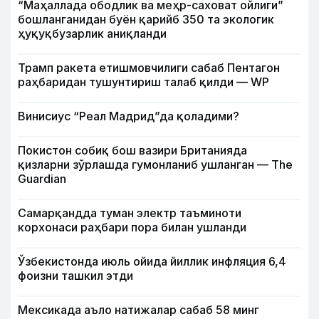
“Маҳаллада ободлик ва меҳр-саховат ойлиги”
бошланганидан буён қарийб 350 та экологик
ҳуқуқбузарлик аниқланди
Трамп ракета етишмовчилиги сабаб Пентагон
раҳбаридан тушунтириш талаб қилди — WP
Винисиус “Реал Мадрид”да қоладими?
Покистон собиқ бош вазири Британияда
қизларни зўрлашда гумонланиб ушланган — The
Guardian
Самарқандда туман электр таъминоти
корхонаси раҳбари пора билан ушланди
Ўзбекистонда июль ойида йиллик инфляция 6,4
фоизни ташкил этди
Мексикада аъло натижалар сабаб 58 минг