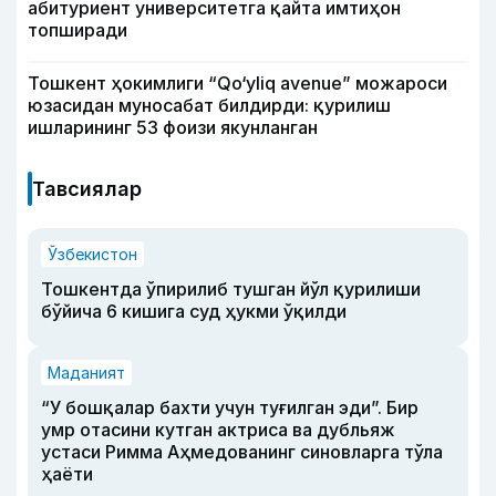
абитуриент университетга қайта имтиҳон
топширади
Тошкент ҳокимлиги “Qo‘yliq avenue” можароси
юзасидан муносабат билдирди: қурилиш
ишларининг 53 фоизи якунланган
Тавсиялар
Ўзбекистон
Тошкентда ўпирилиб тушган йўл қурилиши
бўйича 6 кишига суд ҳукми ўқилди
Маданият
“У бошқалар бахти учун туғилган эди”. Бир
умр отасини кутган актриса ва дубльяж
устаси Римма Аҳмедованинг синовларга тўла
ҳаёти