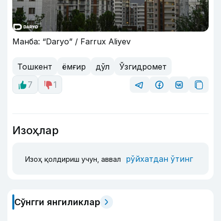
Манба: “Daryo” / Farrux Aliyev
Тошкент
ёмғир
дўл
Ўзгидромет
7
1
Изоҳлар
рўйхатдан ўтинг
Изоҳ қолдириш учун, аввал
Сўнгги янгиликлар