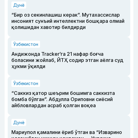
Дунё
“Бир оз секинлашиш керак”. Мутахассислар
инсоният сунъий интеллектни бошқара олмай
қолишидан хавотир билдирди
Ўзбекистон
Андижонда Tracker’га 21 нафар боғча
боласини жойлаб, ЙТҲ содир этган аёлга суд
ҳукми ўқилди
Ўзбекистон
“Саккиз қатор шеърим бошимга саккизта
бомба бўлган”. Абдулла Ориповни сиёсий
айбловлардан асраб қолган воқеа
Дунё
Мариупол қамалини ёриб ўтган ва “Изварино