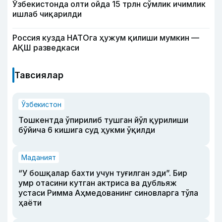
Ўзбекистонда олти ойда 15 трлн сўмлик ичимлик
ишлаб чиқарилди
Россия кузда НАТОга ҳужум қилиши мумкин —
АҚШ разведкаси
Тавсиялар
Ўзбекистон
Тошкентда ўпирилиб тушган йўл қурилиши
бўйича 6 кишига суд ҳукми ўқилди
Маданият
“У бошқалар бахти учун туғилган эди”. Бир
умр отасини кутган актриса ва дубльяж
устаси Римма Аҳмедованинг синовларга тўла
ҳаёти