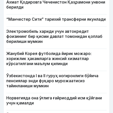
Ахмат Қодировга Чеченистон Қаҳрамони унвони
берилди
“Манчестер Сити” тарихий трансферни якунлади
Электромобиль хариди учун автокредит
фоизининг бир қисми давлат томонидан қоплаб
берилиши мумкин
Жанубий Корея футболида йирик можаро:
хорижлик ҳакамларга жинсий хизматлар
кўрсатилгани маълум қилинди
Ўзбекистонда I ва II гуруҳ ногиронлиги бўйича
пенсиялар энди фуқаро мурожаатисиз
тайинланиши мумкин
Норвегияда она ўғлига ғайриоддий исм қўйгани
учун қамалди