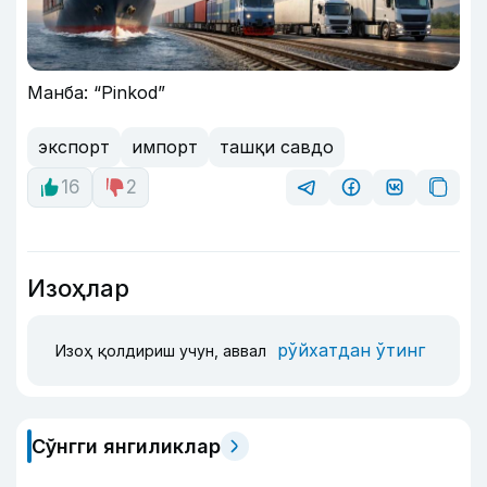
Манба: “Pinkod”
экспорт
импорт
ташқи савдо
16
2
Изоҳлар
рўйхатдан ўтинг
Изоҳ қолдириш учун, аввал
Сўнгги янгиликлар