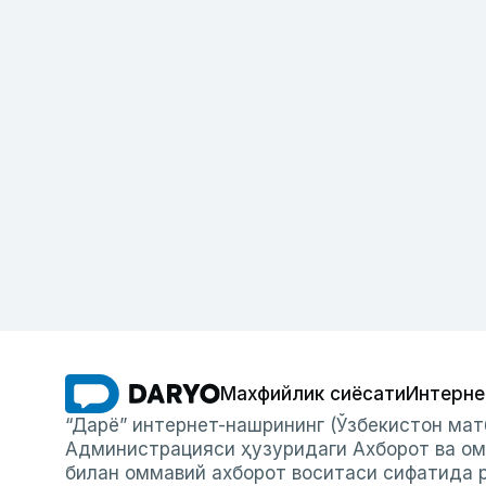
Махфийлик сиёсати
Интерне
“Дарё” интернет-нашрининг (Ўзбекистон мат
Администрацияси ҳузуридаги Ахборот ва ом
билан оммавий ахборот воситаси сифатида р