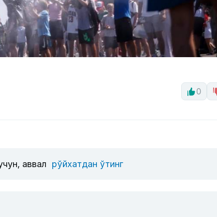
0
учун, аввал
рўйхатдан ўтинг