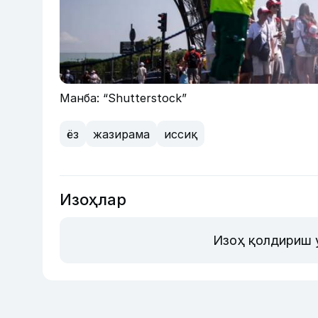
Манба: “Shutterstock”
ёз
жазирама
иссиқ
Изоҳлар
Изоҳ қолдириш 