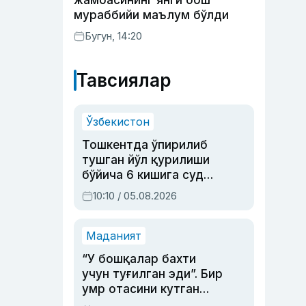
жамоасининг янги бош
мураббийи маълум бўлди
Бугун, 14:20
Тавсиялар
Ўзбекистон
Тошкентда ўпирилиб
тушган йўл қурилиши
бўйича 6 кишига суд
ҳукми ўқилди
10:10 / 05.08.2026
Маданият
“У бошқалар бахти
учун туғилган эди”. Бир
умр отасини кутган
актриса ва дубльяж