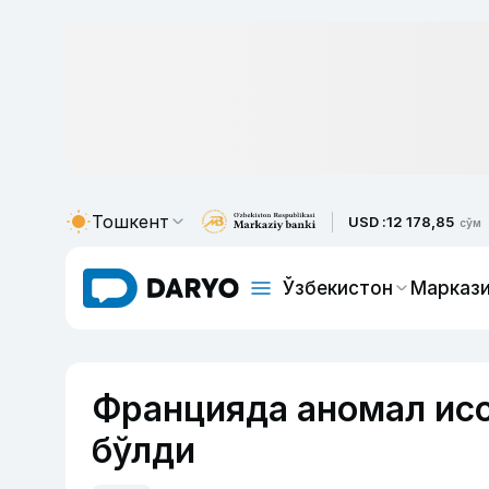
Тошкент
USD :
12 178,85
сўм
Ўзбекистон
Маркази
Францияда аномал исс
бўлди