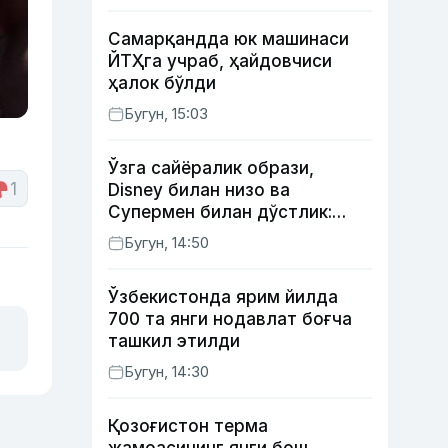
Самарқандда юк машинаси
ЙТҲга учраб, ҳайдовчиси
ҳалок бўлди
Бугун, 15:03
Ўзга сайёралик образи,
1
Disney билан низо ва
Супермен билан дўстлик:
актёр Робин Уильямс ҳақида
Бугун, 14:50
кўпчилик билмайдиган
фактлар
Ўзбекистонда ярим йилда
700 та янги нодавлат боғча
ташкил этилди
Бугун, 14:30
Қозоғистон терма