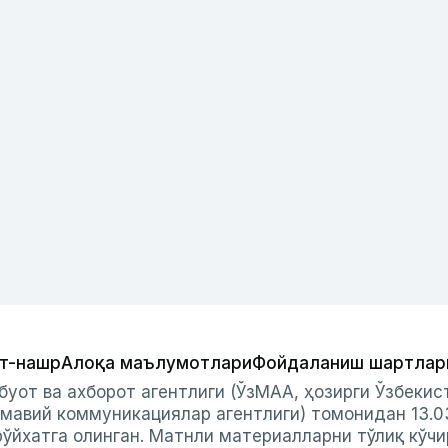
т-нашр
Алоқа маълумотлари
Фойдаланиш шартлар
буот ва ахборот агентлиги (ЎзМАА, ҳозирги Ўзбеки
мавий коммуникациялар агентлиги) томонидан 13.0
ўйхатга олинган. Матнли материалларни тўлиқ кўчи