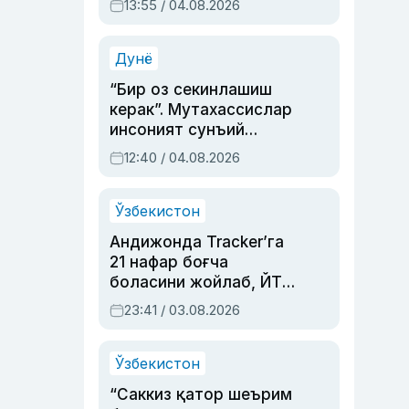
13:55 / 04.08.2026
устаси Римма
Аҳмедованинг
синовларга тўла ҳаёти
Дунё
“Бир оз секинлашиш
керак”. Мутахассислар
инсоният сунъий
интеллектни бошқара
12:40 / 04.08.2026
олмай қолишидан
хавотир билдирди
Ўзбекистон
Андижонда Tracker’га
21 нафар боғча
боласини жойлаб, ЙТҲ
содир этган аёлга суд
23:41 / 03.08.2026
ҳукми ўқилди
Ўзбекистон
“Саккиз қатор шеърим