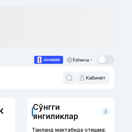
Ўзбекча
Кабинет
Сўнгги
к
янгиликлар
Таиланд мактабида отишма: