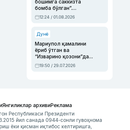
бошимга саккизта
бомба бўлган”.
Абдулла Ориповни
12:24 / 01.08.2026
сиёсий айбловлардан
асраб қолган воқеа
Дунё
Мариупол қамалини
ёриб ўтган ва
“Изварино қозони”дан
чиққан қаҳрамон —
19:50 / 29.07.2026
Украина армияси бош
қўмондони Драпатий
ҳақида
и
Янгиликлар архиви
Реклама
стон Республикаси Президенти
3.2015 йил санада 0944-сонли гувоҳнома
риш ёки қисман иқтибос келтиришга,