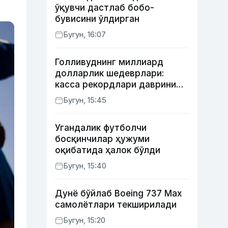
ўқувчи дастлаб бобо-
бувисини ўлдирган
Бугун, 16:07
Голливуднинг миллиард
долларлик шедеврлари:
касса рекордлари даврини
бошлаб берган 4 та фильм
Бугун, 15:45
Угандалик футболчи
босқинчилар ҳужуми
оқибатида ҳалок бўлди
Бугун, 15:40
Дунё бўйлаб Boeing 737 Мах
самолётлари текширилади
Бугун, 15:20