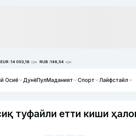
EUR :
RUB :
14 053,18
146,54
сўм
сўм
й Осиё
Дунё
Пул
Маданият
Спорт
Лайфстайл
иқ туфайли етти киши ҳало