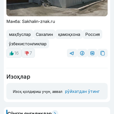
Манба: Sakhalin-znak.ru
маҳбуслар
Сахалин
қамоқхона
Россия
ўзбекистонликлар
16
7
Изоҳлар
рўйхатдан ўтинг
Изоҳ қолдириш учун, аввал
Сўнгги янгиликлар