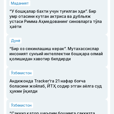
Маданият
“У бошқалар бахти учун туғилган эди”. Бир
умр отасини кутган актриса ва дубльяж
устаси Римма Аҳмедованинг синовларга тўла
ҳаёти
Дунё
“Бир оз секинлашиш керак”. Мутахассислар
инсоният сунъий интеллектни бошқара олмай
қолишидан хавотир билдирди
Ўзбекистон
Андижонда Tracker’га 21 нафар боғча
боласини жойлаб, ЙТҲ содир этган аёлга суд
ҳукми ўқилди
Ўзбекистон
“Саккиз қатор шеърим бошимга саккизта