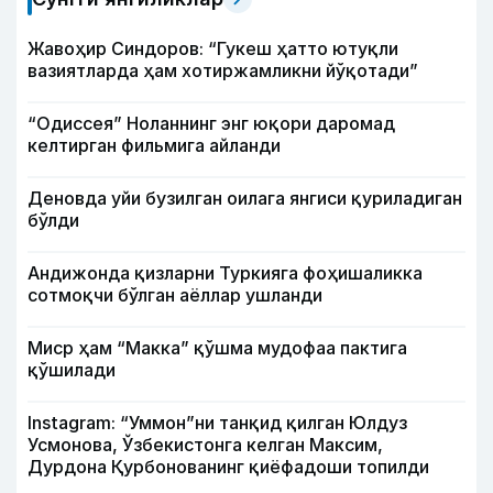
Жавоҳир Синдоров: “Гукеш ҳатто ютуқли
вазиятларда ҳам хотиржамликни йўқотади”
“Одиссея” Ноланнинг энг юқори даромад
келтирган фильмига айланди
Деновда уйи бузилган оилага янгиси қуриладиган
бўлди
Андижонда қизларни Туркияга фоҳишаликка
сотмоқчи бўлган аёллар ушланди
Миср ҳам “Макка” қўшма мудофаа пактига
қўшилади
Instagram: “Уммон”ни танқид қилган Юлдуз
Усмонова, Ўзбекистонга келган Максим,
Дурдона Қурбонованинг қиёфадоши топилди