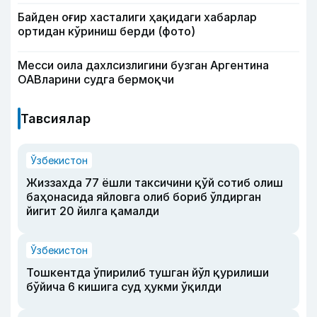
Байден оғир хасталиги ҳақидаги хабарлар
ортидан кўриниш берди (фото)
Месси оила дахлсизлигини бузган Аргентина
ОАВларини судга бермоқчи
Тавсиялар
Ўзбекистон
Жиззахда 77 ёшли таксичини қўй сотиб олиш
баҳонасида яйловга олиб бориб ўлдирган
йигит 20 йилга қамалди
Ўзбекистон
Тошкентда ўпирилиб тушган йўл қурилиши
бўйича 6 кишига суд ҳукми ўқилди