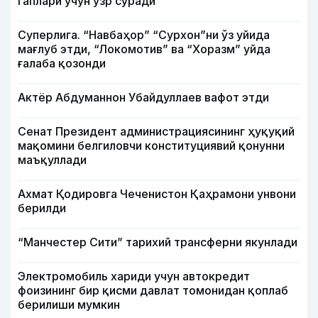
гаплари учун узр сўради
Суперлига. “Навбаҳор” “Сурхон”ни ўз уйида
мағлуб этди, “Локомотив” ва “Хоразм” уйда
ғалаба қозонди
Актёр Абду­маннон Убайдуллаев вафот этди
Сенат Президент администрациясининг ҳуқуқий
мақомини белгиловчи конституциявий қонунни
маъқуллади
Ахмат Қодировга Чеченистон Қаҳрамони унвони
берилди
“Манчестер Сити” тарихий трансферни якунлади
Электромобиль хариди учун автокредит
фоизининг бир қисми давлат томонидан қоплаб
берилиши мумкин