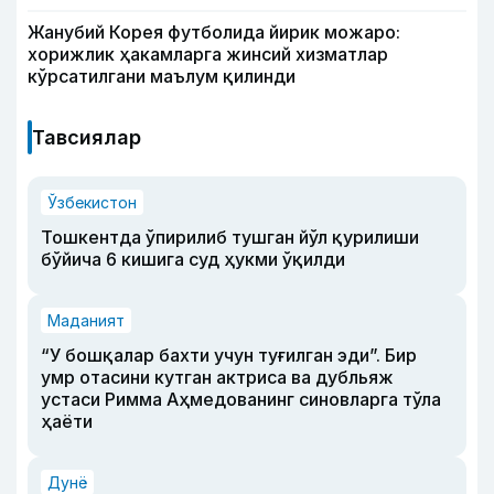
Жанубий Корея футболида йирик можаро:
хорижлик ҳакамларга жинсий хизматлар
кўрсатилгани маълум қилинди
Тавсиялар
Ўзбекистон
Тошкентда ўпирилиб тушган йўл қурилиши
бўйича 6 кишига суд ҳукми ўқилди
Маданият
“У бошқалар бахти учун туғилган эди”. Бир
умр отасини кутган актриса ва дубльяж
устаси Римма Аҳмедованинг синовларга тўла
ҳаёти
Дунё