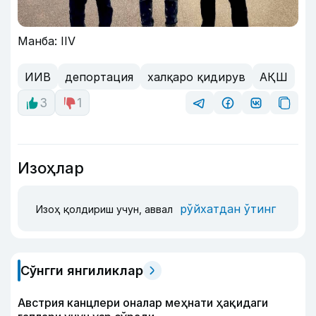
Манба: IIV
ИИВ
депортация
халқаро қидирув
АҚШ
3
1
Изоҳлар
рўйхатдан ўтинг
Изоҳ қолдириш учун, аввал
Сўнгги янгиликлар
Австрия канцлери оналар меҳнати ҳақидаги