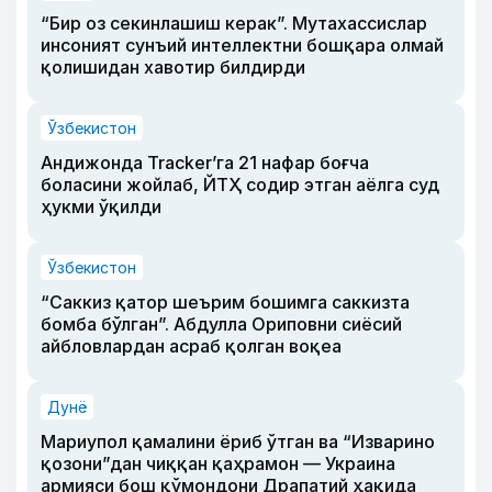
“Бир оз секинлашиш керак”. Мутахассислар
инсоният сунъий интеллектни бошқара олмай
қолишидан хавотир билдирди
Ўзбекистон
Андижонда Tracker’га 21 нафар боғча
боласини жойлаб, ЙТҲ содир этган аёлга суд
ҳукми ўқилди
Ўзбекистон
“Саккиз қатор шеърим бошимга саккизта
бомба бўлган”. Абдулла Ориповни сиёсий
айбловлардан асраб қолган воқеа
Дунё
Мариупол қамалини ёриб ўтган ва “Изварино
қозони”дан чиққан қаҳрамон — Украина
армияси бош қўмондони Драпатий ҳақида