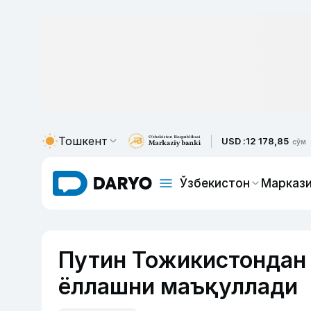
Тошкент
USD :
12 178,85
сўм
Ўзбекистон
Маркази
Путин Тожикистондан
ёллашни маъқуллади