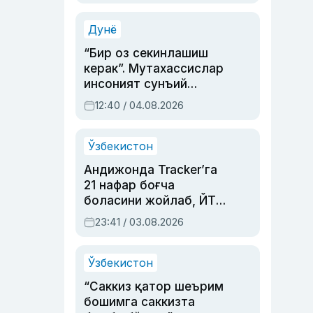
Аҳмедованинг
синовларга тўла ҳаёти
Дунё
“Бир оз секинлашиш
керак”. Мутахассислар
инсоният сунъий
интеллектни бошқара
12:40 / 04.08.2026
олмай қолишидан
хавотир билдирди
Ўзбекистон
Андижонда Tracker’га
21 нафар боғча
боласини жойлаб, ЙТҲ
содир этган аёлга суд
23:41 / 03.08.2026
ҳукми ўқилди
Ўзбекистон
“Саккиз қатор шеърим
бошимга саккизта