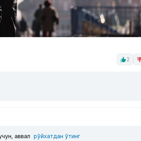
2
учун, аввал
рўйхатдан ўтинг