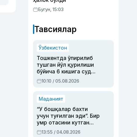
ҳалок бўлди
Бугун, 15:03
Тавсиялар
Ўзбекистон
Тошкентда ўпирилиб
тушган йўл қурилиши
бўйича 6 кишига суд
ҳукми ўқилди
10:10 / 05.08.2026
Маданият
“У бошқалар бахти
учун туғилган эди”. Бир
умр отасини кутган
актриса ва дубльяж
13:55 / 04.08.2026
устаси Римма