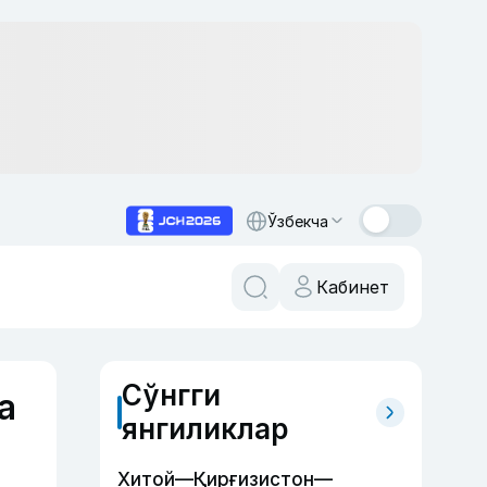
Ўзбекча
Кабинет
Сўнгги
а
янгиликлар
Хитой—Қирғизистон—