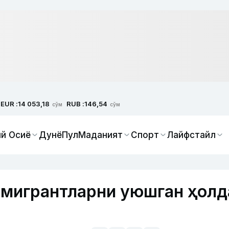
EUR :
RUB :
14 053,18
146,54
сўм
сўм
й Осиё
Дунё
Пул
Маданият
Спорт
Лайфстайл
 мигрантларни уюшган ҳолд