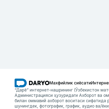
Махфийлик сиёсати
Интерне
“Дарё” интернет-нашрининг (Ўзбекистон мат
Администрацияси ҳузуридаги Ахборот ва ом
билан оммавий ахборот воситаси сифатида р
шунингдек, фотографик, график, аудио ва/ёк