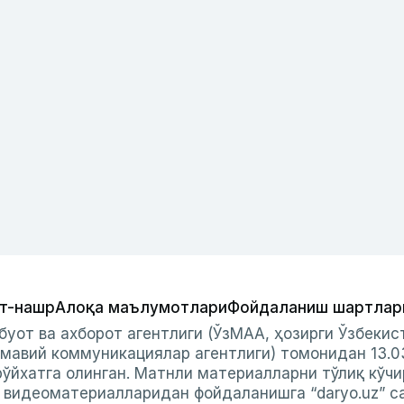
т-нашр
Алоқа маълумотлари
Фойдаланиш шартлар
буот ва ахборот агентлиги (ЎзМАА, ҳозирги Ўзбеки
мавий коммуникациялар агентлиги) томонидан 13.0
ўйхатга олинган. Матнли материалларни тўлиқ кўчи
и видеоматериалларидан фойдаланишга “daryo.uz” с