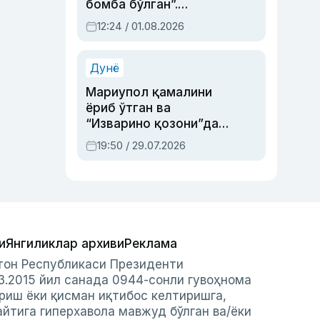
бомба бўлган”.
Абдулла Ориповни
12:24 / 01.08.2026
сиёсий айбловлардан
асраб қолган воқеа
Дунё
Мариупол қамалини
ёриб ўтган ва
“Изварино қозони”дан
чиққан қаҳрамон —
19:50 / 29.07.2026
Украина армияси бош
қўмондони Драпатий
ҳақида
и
Янгиликлар архиви
Реклама
стон Республикаси Президенти
3.2015 йил санада 0944-сонли гувоҳнома
риш ёки қисман иқтибос келтиришга,
айтига гиперхавола мавжуд бўлган ва/ёки