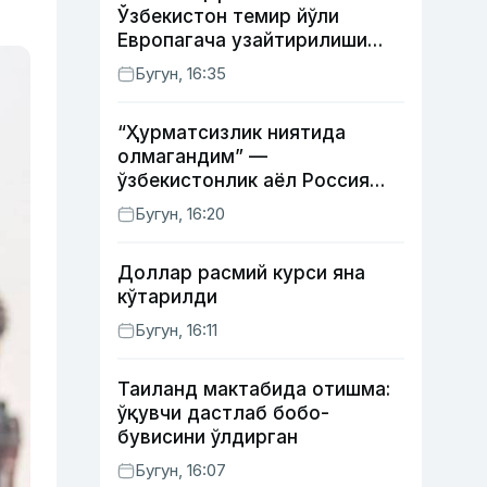
Ўзбекистон темир йўли
Европагача узайтирилиши
мумкин
Бугун, 16:35
“Ҳурматсизлик ниятида
олмагандим” —
ўзбекистонлик аёл Россия
давлат рамзлари туширилган
Бугун, 16:20
пояндоз ҳақида
Доллар расмий курси яна
кўтарилди
Бугун, 16:11
Таиланд мактабида отишма:
ўқувчи дастлаб бобо-
бувисини ўлдирган
Бугун, 16:07