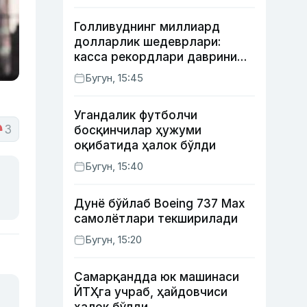
Голливуднинг миллиард
долларлик шедеврлари:
касса рекордлари даврини
бошлаб берган 4 та фильм
Бугун, 15:45
Угандалик футболчи
3
босқинчилар ҳужуми
оқибатида ҳалок бўлди
Бугун, 15:40
Дунё бўйлаб Boeing 737 Мах
самолётлари текширилади
Бугун, 15:20
Самарқандда юк машинаси
ЙТҲга учраб, ҳайдовчиси