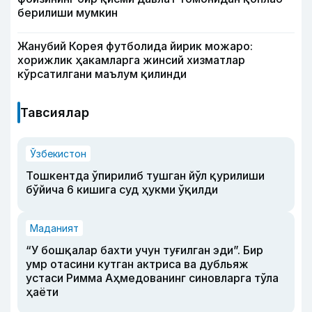
берилиши мумкин
Жанубий Корея футболида йирик можаро:
хорижлик ҳакамларга жинсий хизматлар
кўрсатилгани маълум қилинди
Тавсиялар
Ўзбекистон
Тошкентда ўпирилиб тушган йўл қурилиши
бўйича 6 кишига суд ҳукми ўқилди
Маданият
“У бошқалар бахти учун туғилган эди”. Бир
умр отасини кутган актриса ва дубльяж
устаси Римма Аҳмедованинг синовларга тўла
ҳаёти