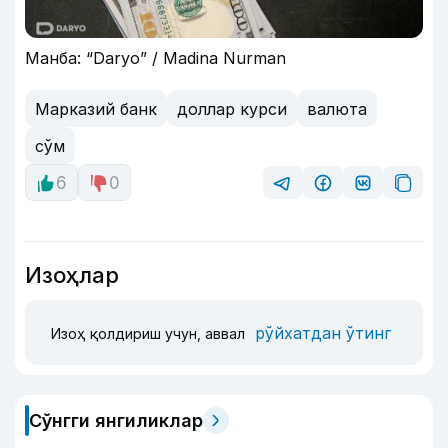
Манба: “Daryo” / Madina Nurman
Марказий банк
доллар курси
валюта
сўм
6
0
Изоҳлар
рўйхатдан ўтинг
Изоҳ қолдириш учун, аввал
Сўнгги янгиликлар