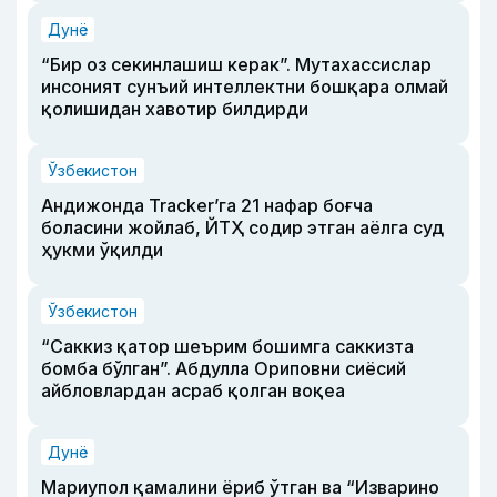
Дунё
“Бир оз секинлашиш керак”. Мутахассислар
инсоният сунъий интеллектни бошқара олмай
қолишидан хавотир билдирди
Ўзбекистон
Андижонда Tracker’га 21 нафар боғча
боласини жойлаб, ЙТҲ содир этган аёлга суд
ҳукми ўқилди
Ўзбекистон
“Саккиз қатор шеърим бошимга саккизта
бомба бўлган”. Абдулла Ориповни сиёсий
айбловлардан асраб қолган воқеа
Дунё
Мариупол қамалини ёриб ўтган ва “Изварино