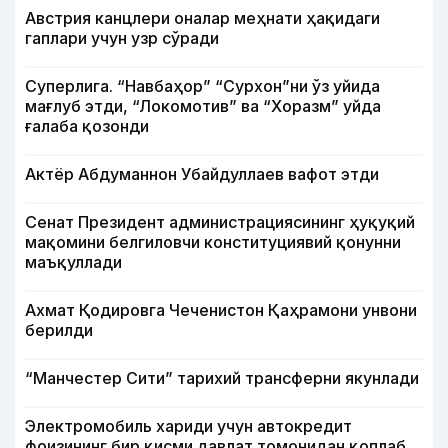
Австрия канцлери оналар меҳнати ҳақидаги
гаплари учун узр сўради
Суперлига. “Навбаҳор” “Сурхон”ни ўз уйида
мағлуб этди, “Локомотив” ва “Хоразм” уйда
ғалаба қозонди
Актёр Абду­маннон Убайдуллаев вафот этди
Сенат Президент администрациясининг ҳуқуқий
мақомини белгиловчи конституциявий қонунни
маъқуллади
Ахмат Қодировга Чеченистон Қаҳрамони унвони
берилди
“Манчестер Сити” тарихий трансферни якунлади
Электромобиль хариди учун автокредит
фоизининг бир қисми давлат томонидан қоплаб