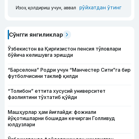
рўйхатдан ўтинг
Изоҳ қолдириш учун, аввал
Сўнгги янгиликлар
Ўзбекистон ва Қирғизистон пенсия тўловлари
бўйича келишувга эришди
“Барселона” Родри учун “Манчестер Сити”га бир
футболчисини таклиф қилди
“Толибон” еттита хусусий университет
фаолиятини тўхтатиб қўйди
Машҳурлар ҳам йиғлайди: фожиали
йўқотишларни бошидан кечирган Голливуд
юлдузлари