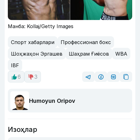
Манба: Kollaj/Getty Images
Спорт хабарлари
Профессионал бокс
Шоҳжаҳон Эргашев
Шаҳрам Ғиёсов
WBA
IBF
6
3
Humoyun Oripov
Изоҳлар