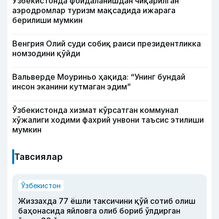
Ўзбекистонда фойдаланишдан чиқарилган
аэродромлар туризм мақсадида ижарага
берилиши мумкин
Венгрия Олий суди собиқ раиси президентликка
номзодини қўйди
Вальверде Моуриньо ҳақида: “Унинг бундай
инсон эканини кутмаган эдим”
Ўзбекистонда хизмат кўрсатган коммунал
хўжалиги ходими фахрий унвони таъсис этилиши
мумкин
Тавсиялар
Ўзбекистон
Жиззахда 77 ёшли таксичини қўй сотиб олиш
баҳонасида яйловга олиб бориб ўлдирган