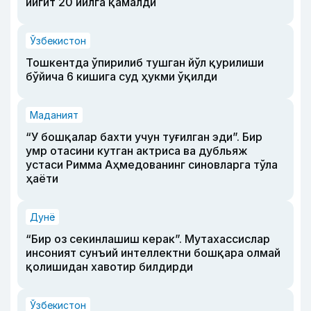
йигит 20 йилга қамалди
Ўзбекистон
Тошкентда ўпирилиб тушган йўл қурилиши
бўйича 6 кишига суд ҳукми ўқилди
Маданият
“У бошқалар бахти учун туғилган эди”. Бир
умр отасини кутган актриса ва дубльяж
устаси Римма Аҳмедованинг синовларга тўла
ҳаёти
Дунё
“Бир оз секинлашиш керак”. Мутахассислар
инсоният сунъий интеллектни бошқара олмай
қолишидан хавотир билдирди
Ўзбекистон