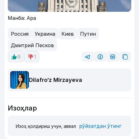
Манба: Apa
Россия
Украина
Киев
Путин
Дмитрий Песков
6
1
Dilafro‘z Mirzayeva
Изоҳлар
рўйхатдан ўтинг
Изоҳ қолдириш учун, аввал