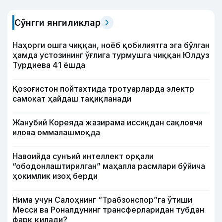
Сўнгги янгиликлар
Наҳорги ошга чиққан, ноёб қобилиятга эга бўлган
ҳамда устозининг ўғлига турмушга чиққан Юлдуз
Турдиева 41 ёшда
Қозоғистон пойтахтида тротуарларда электр
самокат ҳайдаш тақиқланади
Жанубий Кореяда жазирама иссиқдан сақловчи
илова оммалашмоқда
Навоийда сунъий интеллект орқали
“ободонлаштирилган” маҳалла расмлари бўйича
ҳокимлик изоҳ берди
Нима учун Салоҳнинг “Трабзонспор”га ўтиши
Месси ва Роналдунинг трансферларидан тубдан
фарқ қилади?