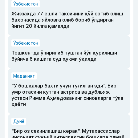
Ўзбекистон
Жиззахда 77 ёшли таксичини қўй сотиб олиш
баҳонасида яйловга олиб бориб ўлдирган
йигит 20 йилга қамалди
Ўзбекистон
Тошкентда ўпирилиб тушган йўл қурилиши
бўйича 6 кишига суд ҳукми ўқилди
Маданият
“У бошқалар бахти учун туғилган эди”. Бир
умр отасини кутган актриса ва дубльяж
устаси Римма Аҳмедованинг синовларга тўла
ҳаёти
Дунё
“Бир оз секинлашиш керак”. Мутахассислар
инсоният сунъий интеллектни бошқара олмай