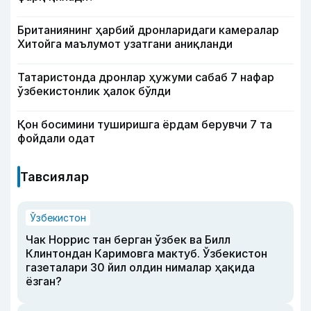
Британиянинг ҳарбий дронларидаги камералар
Хитойга маълумот узатгани аниқланди
Татаристонда дронлар ҳужуми сабаб 7 нафар
ўзбекистонлик ҳалок бўлди
Қон босимини туширишга ёрдам берувчи 7 та
фойдали одат
Тавсиялар
Ўзбекистон
Чак Норрис тан берган ўзбек ва Билл
Клинтондан Каримовга мактуб. Ўзбекистон
газеталари 30 йил олдин нималар ҳақида
ёзган?