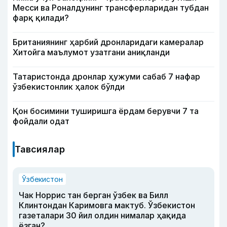
Месси ва Роналдунинг трансферларидан тубдан
фарқ қилади?
Британиянинг ҳарбий дронларидаги камералар
Хитойга маълумот узатгани аниқланди
Татаристонда дронлар ҳужуми сабаб 7 нафар
ўзбекистонлик ҳалок бўлди
Қон босимини туширишга ёрдам берувчи 7 та
фойдали одат
Тавсиялар
Ўзбекистон
Чак Норрис тан берган ўзбек ва Билл
Клинтондан Каримовга мактуб. Ўзбекистон
газеталари 30 йил олдин нималар ҳақида
ёзган?