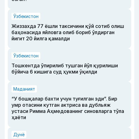
Ўзбекистон
Жиззахда 77 ёшли таксичини қўй сотиб олиш
баҳонасида яйловга олиб бориб ўлдирган
йигит 20 йилга қамалди
Ўзбекистон
Тошкентда ўпирилиб тушган йўл қурилиши
бўйича 6 кишига суд ҳукми ўқилди
Маданият
“У бошқалар бахти учун туғилган эди”. Бир
умр отасини кутган актриса ва дубльяж
устаси Римма Аҳмедованинг синовларга тўла
ҳаёти
Дунё