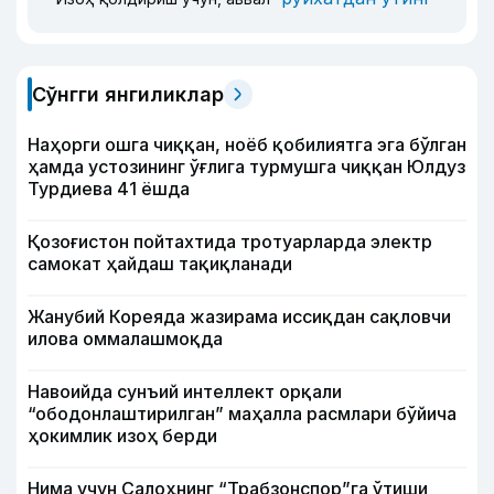
Сўнгги янгиликлар
Наҳорги ошга чиққан, ноёб қобилиятга эга бўлган
ҳамда устозининг ўғлига турмушга чиққан Юлдуз
Турдиева 41 ёшда
Қозоғистон пойтахтида тротуарларда электр
самокат ҳайдаш тақиқланади
Жанубий Кореяда жазирама иссиқдан сақловчи
илова оммалашмоқда
Навоийда сунъий интеллект орқали
“ободонлаштирилган” маҳалла расмлари бўйича
ҳокимлик изоҳ берди
Нима учун Салоҳнинг “Трабзонспор”га ўтиши