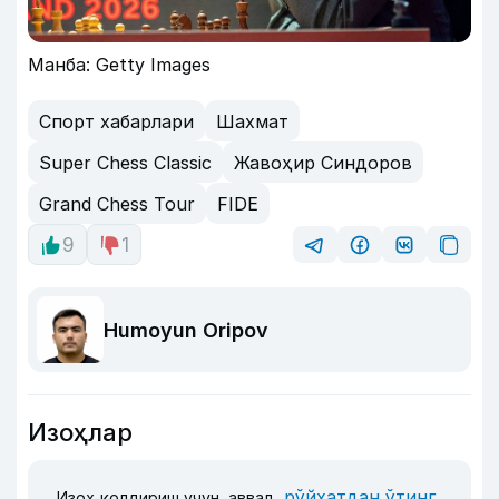
Манба: Getty Images
Спорт хабарлари
Шахмат
Super Chess Classic
Жавоҳир Синдоров
Grand Chess Tour
FIDE
9
1
Humoyun Oripov
Изоҳлар
рўйхатдан ўтинг
Изоҳ қолдириш учун, аввал