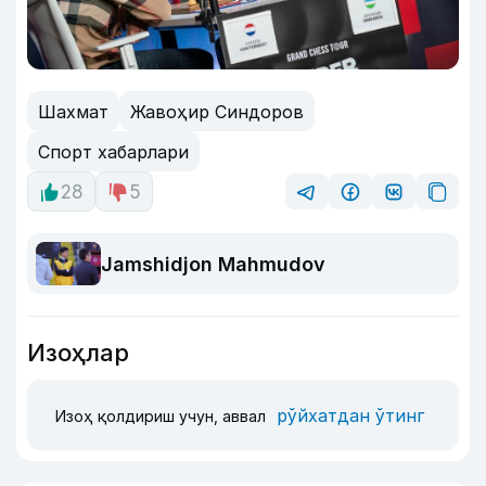
Шахмат
Жавоҳир Синдоров
Спорт хабарлари
28
5
Jamshidjon Mahmudov
Изоҳлар
рўйхатдан ўтинг
Изоҳ қолдириш учун, аввал