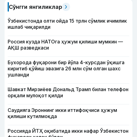
Сўнгги янгиликлар
Ўзбекистонда олти ойда 15 трлн сўмлик ичимлик
ишлаб чиқарилди
Россия кузда НАТОга ҳужум қилиши мумкин —
АҚШ разведкаси
Бухорода фуқарони бир йўла 4-курсдан ўқишга
киритиб қўйиш эвазига 26 млн сўм олган шахс
ушланди
Шавкат Мирзиёев Дональд Трамп билан телефон
орқали мулоқот қилди
Саудияга Эроннинг икки иттифоқчиси ҳужум
қилиши кутилмоқда
Россияда ЙТҲ оқибатида икки нафар Ўзбекистон