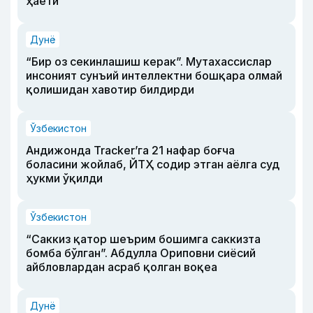
ҳаёти
Дунё
“Бир оз секинлашиш керак”. Мутахассислар
инсоният сунъий интеллектни бошқара олмай
қолишидан хавотир билдирди
Ўзбекистон
Андижонда Tracker’га 21 нафар боғча
боласини жойлаб, ЙТҲ содир этган аёлга суд
ҳукми ўқилди
Ўзбекистон
“Саккиз қатор шеърим бошимга саккизта
бомба бўлган”. Абдулла Ориповни сиёсий
айбловлардан асраб қолган воқеа
Дунё