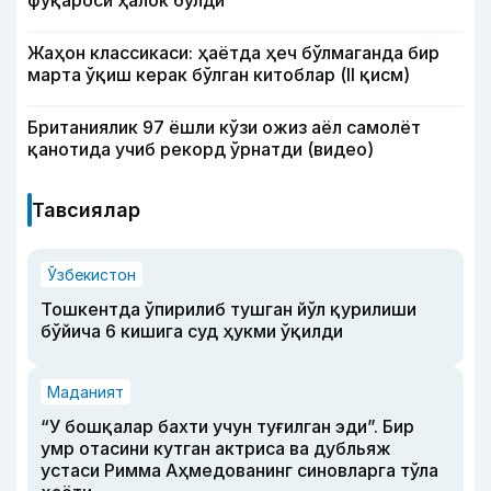
фуқароси ҳалок бўлди
Жаҳон классикаси: ҳаётда ҳеч бўлмаганда бир
марта ўқиш керак бўлган китоблар (II қисм)
Британиялик 97 ёшли кўзи ожиз аёл самолёт
қанотида учиб рекорд ўрнатди (видео)
Тавсиялар
Ўзбекистон
Тошкентда ўпирилиб тушган йўл қурилиши
бўйича 6 кишига суд ҳукми ўқилди
Маданият
“У бошқалар бахти учун туғилган эди”. Бир
умр отасини кутган актриса ва дубльяж
устаси Римма Аҳмедованинг синовларга тўла