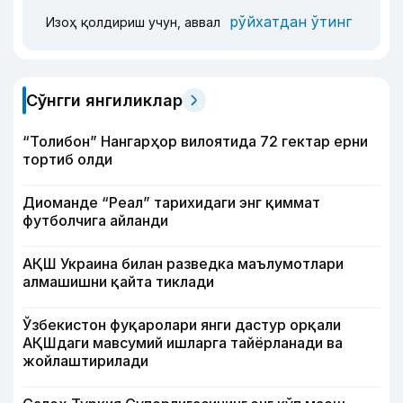
рўйхатдан ўтинг
Изоҳ қолдириш учун, аввал
Сўнгги янгиликлар
“Толибон” Нангарҳор вилоятида 72 гектар ерни
тортиб олди
Диоманде “Реал” тарихидаги энг қиммат
футболчига айланди
АҚШ Украина билан разведка маълумотлари
алмашишни қайта тиклади
Ўзбекистон фуқаролари янги дастур орқали
АҚШдаги мавсумий ишларга тайёрланади ва
жойлаштирилади