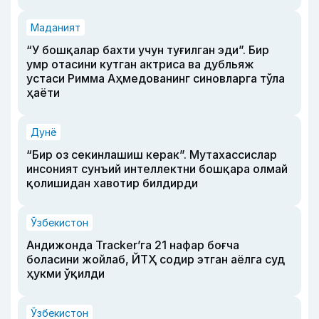
Маданият
“У бошқалар бахти учун туғилган эди”. Бир
умр отасини кутган актриса ва дубльяж
устаси Римма Аҳмедованинг синовларга тўла
ҳаёти
Дунё
“Бир оз секинлашиш керак”. Мутахассислар
инсоният сунъий интеллектни бошқара олмай
қолишидан хавотир билдирди
Ўзбекистон
Андижонда Tracker’га 21 нафар боғча
боласини жойлаб, ЙТҲ содир этган аёлга суд
ҳукми ўқилди
Ўзбекистон