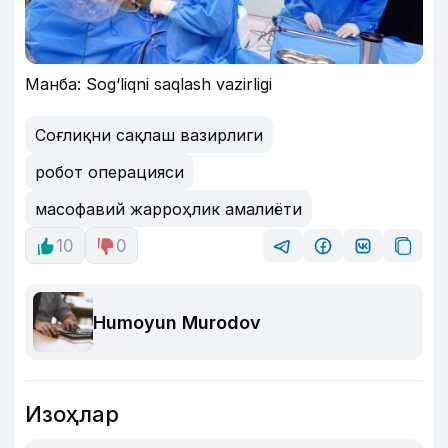
Манба: Sog‘liqni saqlash vazirligi
Соғлиқни сақлаш вазирлиги
робот операцияси
масофавий жарроҳлик амалиёти
10
0
Humoyun Murodov
Изоҳлар