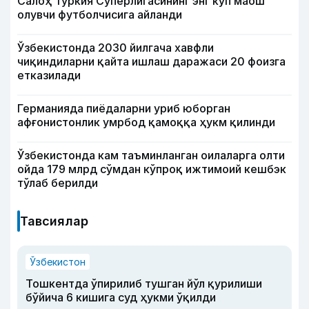
Салоҳ Туркия Суперлигасининг энг кўп маош
олувчи футболчисига айланди
Ўзбекистонда 2030 йилгача хавфли
чиқиндиларни қайта ишлаш даражаси 20 фоизга
етказилади
Германияда пиёдаларни уриб юборган
афғонистонлик умрбод қамоққа ҳукм қилинди
Ўзбекистонда кам таъминланган оилаларга олти
ойда 179 млрд сўмдан кўпроқ ижтимоий кешбэк
тўлаб берилди
Тавсиялар
Ўзбекистон
Тошкентда ўпирилиб тушган йўл қурилиши
бўйича 6 кишига суд ҳукми ўқилди