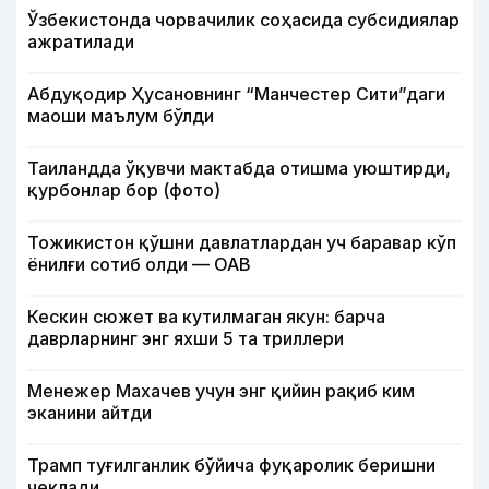
Ўзбекистонда чорвачилик соҳасида субсидиялар
ажратилади
Абдуқодир Ҳусановнинг “Манчестер Сити”даги
маоши маълум бўлди
Таиландда ўқувчи мактабда отишма уюштирди,
қурбонлар бор (фото)
Тожикистон қўшни давлатлардан уч баравар кўп
ёнилғи сотиб олди — ОАВ
Кескин сюжет ва кутилмаган якун: барча
даврларнинг энг яхши 5 та триллери
Менежер Махачев учун энг қийин рақиб ким
эканини айтди
Трамп туғилганлик бўйича фуқаролик беришни
чеклади