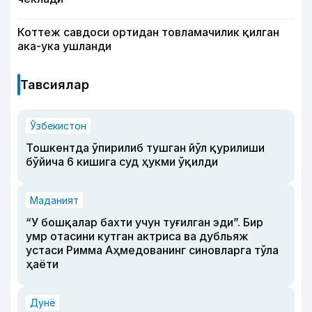
Коттеж савдоси ортидан товламачилик қилган
ака-ука ушланди
Тавсиялар
Ўзбекистон
Тошкентда ўпирилиб тушган йўл қурилиши
бўйича 6 кишига суд ҳукми ўқилди
Маданият
“У бошқалар бахти учун туғилган эди”. Бир
умр отасини кутган актриса ва дубльяж
устаси Римма Аҳмедованинг синовларга тўла
ҳаёти
Дунё