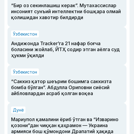
“Бир оз секинлашиш керак”. Мутахассислар
инсоният сунъий интеллектни бошқара олмай
қолишидан хавотир билдирди
Ўзбекистон
Андижонда Tracker’га 21 нафар боғча
боласини жойлаб, ЙТҲ содир этган аёлга суд
ҳукми ўқилди
Ўзбекистон
“Саккиз қатор шеърим бошимга саккизта
бомба бўлган”. Абдулла Ориповни сиёсий
айбловлардан асраб қолган воқеа
Дунё
Мариупол қамалини ёриб ўтган ва “Изварино
қозони”дан чиққан қаҳрамон — Украина
армияси бош қўмондони Драпатий ҳақида