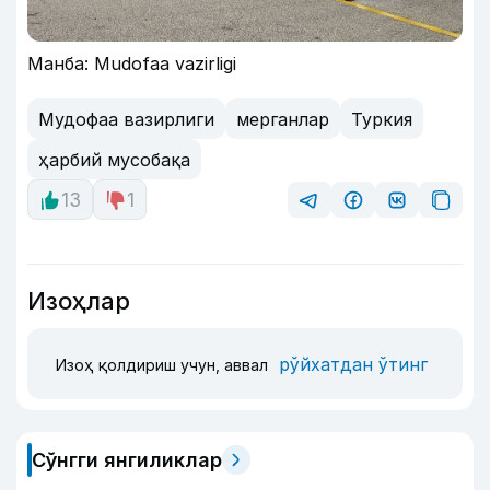
Манба: Mudofaa vazirligi
Мудофаа вазирлиги
мерганлар
Туркия
ҳарбий мусобақа
13
1
Изоҳлар
рўйхатдан ўтинг
Изоҳ қолдириш учун, аввал
Сўнгги янгиликлар