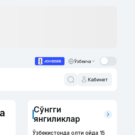
Ўзбекча
Кабинет
Сўнгги
а
янгиликлар
Ўзбекистонда олти ойда 15