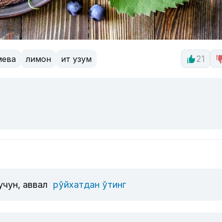
мева
лимон
ит узум
21
учун, аввал
рўйхатдан ўтинг