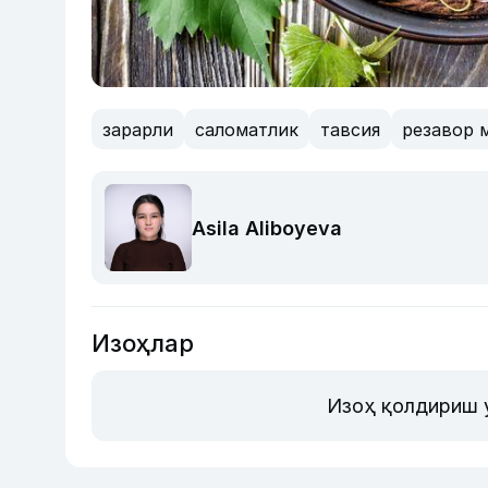
зарарли
саломатлик
тавсия
резавор 
Asila Aliboyeva
Изоҳлар
Изоҳ қолдириш 