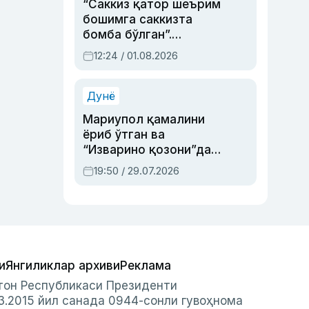
“Саккиз қатор шеърим
бошимга саккизта
бомба бўлган”.
Абдулла Ориповни
12:24 / 01.08.2026
сиёсий айбловлардан
асраб қолган воқеа
Дунё
Мариупол қамалини
ёриб ўтган ва
“Изварино қозони”дан
чиққан қаҳрамон —
19:50 / 29.07.2026
Украина армияси бош
қўмондони Драпатий
ҳақида
и
Янгиликлар архиви
Реклама
стон Республикаси Президенти
3.2015 йил санада 0944-сонли гувоҳнома