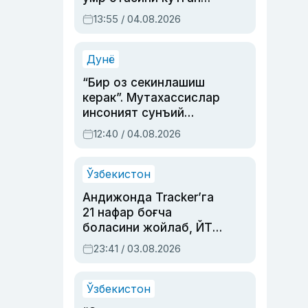
актриса ва дубльяж
13:55 / 04.08.2026
устаси Римма
Аҳмедованинг
синовларга тўла ҳаёти
Дунё
“Бир оз секинлашиш
керак”. Мутахассислар
инсоният сунъий
интеллектни бошқара
12:40 / 04.08.2026
олмай қолишидан
хавотир билдирди
Ўзбекистон
Андижонда Tracker’га
21 нафар боғча
боласини жойлаб, ЙТҲ
содир этган аёлга суд
23:41 / 03.08.2026
ҳукми ўқилди
Ўзбекистон