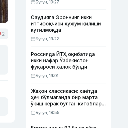
Бугун, 19:27
Саудияга Эроннинг икки
иттифоқчиси ҳужум қилиши
кутилмоқда
2
Бугун, 19:22
Россияда ЙТҲ оқибатида
икки нафар Ўзбекистон
фуқароси ҳалок бўлди
Бугун, 19:01
Жаҳон классикаси: ҳаётда
ҳеч бўлмаганда бир марта
ўқиш керак бўлган китоблар
(II қисм)
Бугун, 18:55