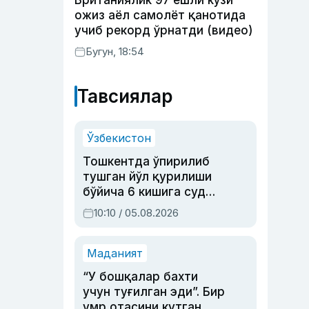
Британиялик 97 ёшли кўзи
ожиз аёл самолёт қанотида
учиб рекорд ўрнатди (видео)
Бугун, 18:54
Тавсиялар
Ўзбекистон
Тошкентда ўпирилиб
тушган йўл қурилиши
бўйича 6 кишига суд
ҳукми ўқилди
10:10 / 05.08.2026
Маданият
“У бошқалар бахти
учун туғилган эди”. Бир
умр отасини кутган