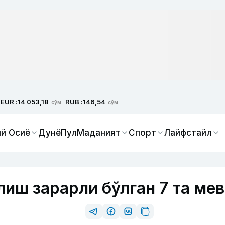
EUR :
RUB :
14 053,18
146,54
сўм
сўм
й Осиё
Дунё
Пул
Маданият
Спорт
Лайфстайл
иш зарарли бўлган 7 та мев