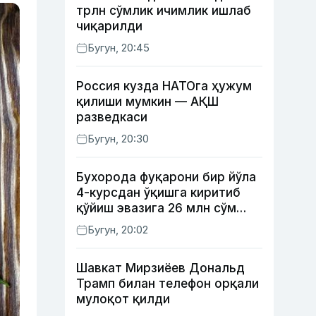
трлн сўмлик ичимлик ишлаб
чиқарилди
Бугун, 20:45
Россия кузда НАТОга ҳужум
қилиши мумкин — АҚШ
разведкаси
Бугун, 20:30
Бухорода фуқарони бир йўла
4-курсдан ўқишга киритиб
қўйиш эвазига 26 млн сўм
олган шахс ушланди
Бугун, 20:02
Шавкат Мирзиёев Дональд
Трамп билан телефон орқали
мулоқот қилди