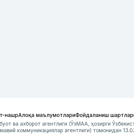
т-нашр
Алоқа маълумотлари
Фойдаланиш шартлар
буот ва ахборот агентлиги (ЎзМАА, ҳозирги Ўзбеки
мавий коммуникациялар агентлиги) томонидан 13.0