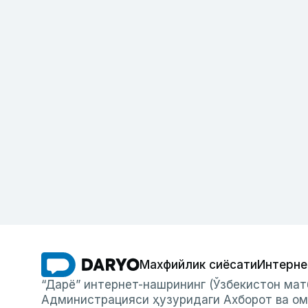
Махфийлик сиёсати
Интерне
“Дарё” интернет-нашрининг (Ўзбекистон мат
Администрацияси ҳузуридаги Ахборот ва ом