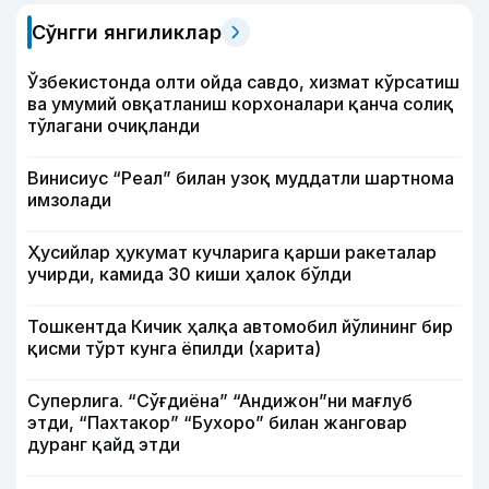
Сўнгги янгиликлар
Ўзбекистонда олти ойда савдо, хизмат кўрсатиш
ва умумий овқатланиш корхоналари қанча солиқ
тўлагани очиқланди
Винисиус “Реал” билан узоқ муддатли шартнома
имзолади
Ҳусийлар ҳукумат кучларига қарши ракеталар
учирди, камида 30 киши ҳалок бўлди
Тошкентда Кичик ҳалқа автомобил йўлининг бир
қисми тўрт кунга ёпилди (харита)
Суперлига. “Сўғдиёна” “Андижон”ни мағлуб
этди, “Пахтакор” “Бухоро” билан жанговар
дуранг қайд этди