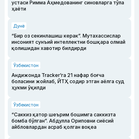
устаси Римма Аҳмедованинг синовларга тўла
ҳаёти
Дунё
“Бир оз секинлашиш керак”. Мутахассислар
инсоният сунъий интеллектни бошқара олмай
қолишидан хавотир билдирди
Ўзбекистон
Андижонда Tracker’га 21 нафар боғча
боласини жойлаб, ЙТҲ содир этган аёлга суд
ҳукми ўқилди
Ўзбекистон
“Саккиз қатор шеърим бошимга саккизта
бомба бўлган”. Абдулла Ориповни сиёсий
айбловлардан асраб қолган воқеа