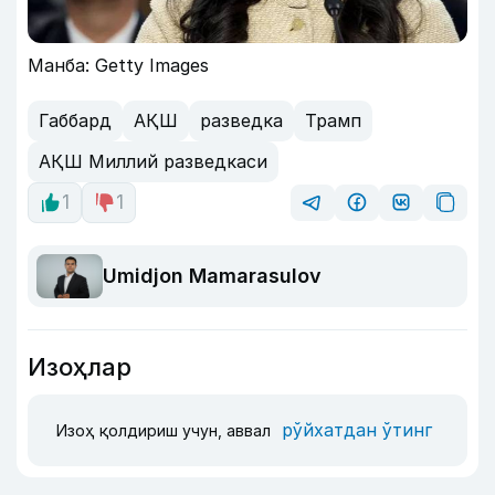
Манба: Getty Images
Габбард
АҚШ
разведка
Трамп
АҚШ Миллий разведкаси
1
1
Umidjon Mamarasulov
Изоҳлар
рўйхатдан ўтинг
Изоҳ қолдириш учун, аввал