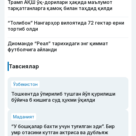
Трамп АҚШ ўқ-дорилари ҳақида маълумот
тарқатганларга қамоқ билан таҳдид қилди
“Толибон” Нангарҳор вилоятида 72 гектар ерни
тортиб олди
Диоманде “Реал” тарихидаги энг қиммат
футболчига айланди
Тавсиялар
Ўзбекистон
Тошкентда ўпирилиб тушган йўл қурилиши
бўйича 6 кишига суд ҳукми ўқилди
Маданият
“У бошқалар бахти учун туғилган эди”. Бир
умр отасини кутган актриса ва дубльяж