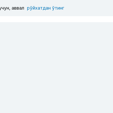
учун, аввал
рўйхатдан ўтинг