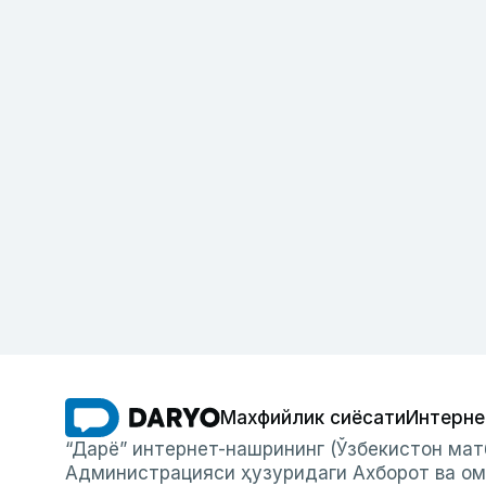
Махфийлик сиёсати
Интерне
“Дарё” интернет-нашрининг (Ўзбекистон мат
Администрацияси ҳузуридаги Ахборот ва ом