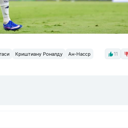
гаси
Криштиану Роналду
Ан-Насср
11