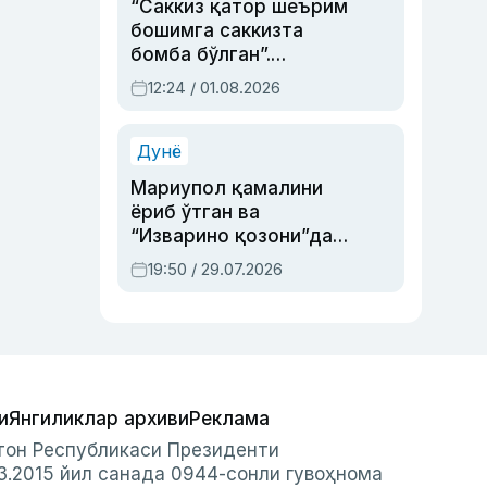
“Саккиз қатор шеърим
бошимга саккизта
бомба бўлган”.
Абдулла Ориповни
12:24 / 01.08.2026
сиёсий айбловлардан
асраб қолган воқеа
Дунё
Мариупол қамалини
ёриб ўтган ва
“Изварино қозони”дан
чиққан қаҳрамон —
19:50 / 29.07.2026
Украина армияси бош
қўмондони Драпатий
ҳақида
и
Янгиликлар архиви
Реклама
стон Республикаси Президенти
3.2015 йил санада 0944-сонли гувоҳнома