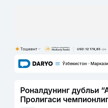
Тошкент
USD :
12 178,85
сўм
Ўзбекистон
Маркази
Роналдунинг дубльи “
Пролигаси чемпионлиг