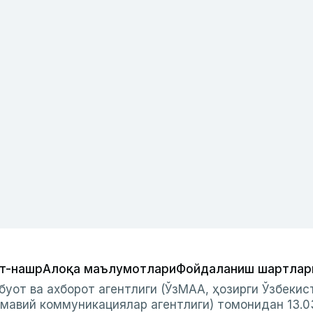
т-нашр
Алоқа маълумотлари
Фойдаланиш шартлар
буот ва ахборот агентлиги (ЎзМАА, ҳозирги Ўзбеки
мавий коммуникациялар агентлиги) томонидан 13.0