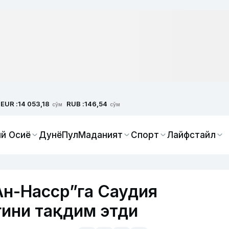
EUR :
RUB :
14 053,18
146,54
сўм
сўм
й Осиё
Дунё
Пул
Маданият
Спорт
Лайфстайл
Ан-Насср”га Саудия
ини тақдим этди