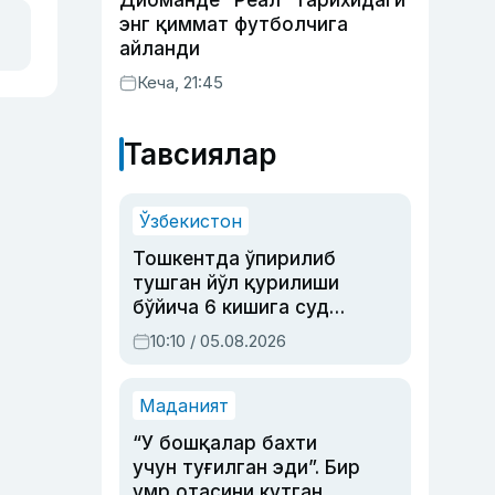
Диоманде “Реал” тарихидаги
энг қиммат футболчига
айланди
Кеча, 21:45
Тавсиялар
Ўзбекистон
Тошкентда ўпирилиб
тушган йўл қурилиши
бўйича 6 кишига суд
ҳукми ўқилди
10:10 / 05.08.2026
Маданият
“У бошқалар бахти
учун туғилган эди”. Бир
умр отасини кутган