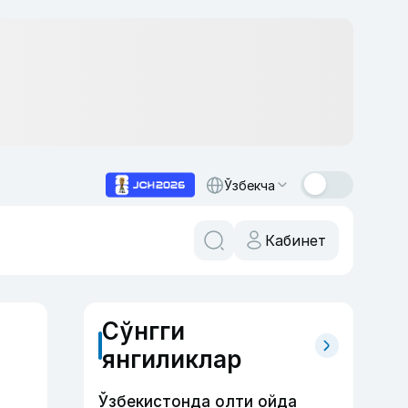
Ўзбекча
Кабинет
Сўнгги
янгиликлар
Ўзбекистонда олти ойда