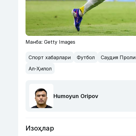
Манба: Getty Images
Спорт хабарлари
Футбол
Саудия Проли
Ал-Ҳилол
Humoyun Oripov
Изоҳлар