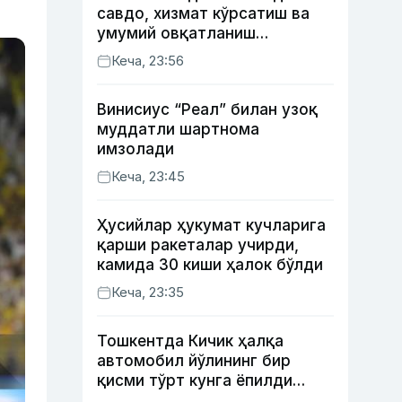
савдо, хизмат кўрсатиш ва
умумий овқатланиш
корхоналари қанча солиқ
Кеча, 23:56
тўлагани очиқланди
Винисиус “Реал” билан узоқ
муддатли шартнома
имзолади
Кеча, 23:45
Ҳусийлар ҳукумат кучларига
қарши ракеталар учирди,
камида 30 киши ҳалок бўлди
Кеча, 23:35
Тошкентда Кичик ҳалқа
автомобил йўлининг бир
қисми тўрт кунга ёпилди
(харита)