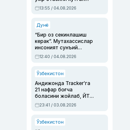
актриса ва дубльяж
13:55 / 04.08.2026
устаси Римма
Аҳмедованинг
синовларга тўла ҳаёти
Дунё
“Бир оз секинлашиш
керак”. Мутахассислар
инсоният сунъий
интеллектни бошқара
12:40 / 04.08.2026
олмай қолишидан
хавотир билдирди
Ўзбекистон
Андижонда Tracker’га
21 нафар боғча
боласини жойлаб, ЙТҲ
содир этган аёлга суд
23:41 / 03.08.2026
ҳукми ўқилди
Ўзбекистон