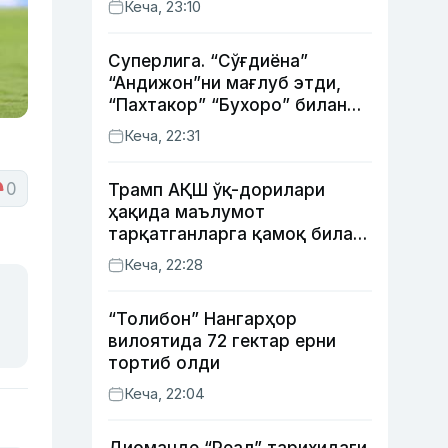
Кеча, 23:10
Суперлига. “Сўғдиёна”
“Андижон”ни мағлуб этди,
“Пахтакор” “Бухоро” билан
жанговар дуранг қайд этди
Кеча, 22:31
0
Трамп АҚШ ўқ-дорилари
ҳақида маълумот
тарқатганларга қамоқ билан
таҳдид қилди
Кеча, 22:28
“Толибон” Нангарҳор
вилоятида 72 гектар ерни
тортиб олди
Кеча, 22:04