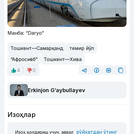
Манба: “Daryo”
Тошкент—Самарқанд
темир йўл
“Афросиёб”
Тошкент—Хива
4
0
Erkinjon G‘aybullayev
Изоҳлар
рўйхатдан ўтинг
Изоҳ қолдириш учун, аввал