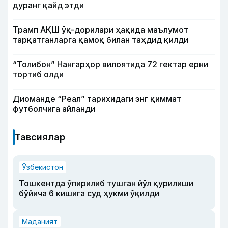
дуранг қайд этди
Трамп АҚШ ўқ-дорилари ҳақида маълумот
тарқатганларга қамоқ билан таҳдид қилди
“Толибон” Нангарҳор вилоятида 72 гектар ерни
тортиб олди
Диоманде “Реал” тарихидаги энг қиммат
футболчига айланди
Тавсиялар
Ўзбекистон
Тошкентда ўпирилиб тушган йўл қурилиши
бўйича 6 кишига суд ҳукми ўқилди
Маданият