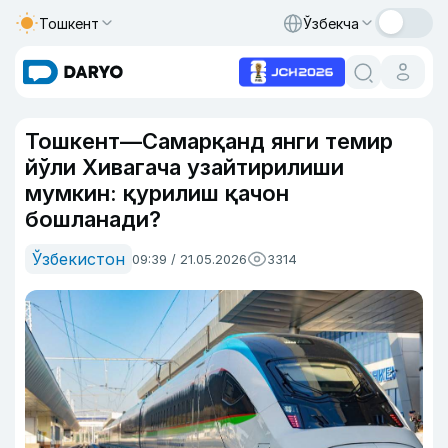
Тошкент
Ўзбекча
Тошкент—Самарқанд янги темир
йўли Хивагача узайтирилиши
мумкин: қурилиш қачон
бошланади?
Ўзбекистон
09:39 / 21.05.2026
3314