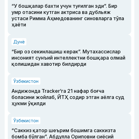
“У бошқалар бахти учун туғилган эди”. Бир
умр отасини кутган актриса ва дубльяж
устаси Римма Аҳмедованинг синовларга тўла
ҳаёти
Дунё
“Бир оз секинлашиш керак”. Мутахассислар
инсоният сунъий интеллектни бошқара олмай
қолишидан хавотир билдирди
Ўзбекистон
Андижонда Tracker’га 21 нафар боғча
боласини жойлаб, ЙТҲ содир этган аёлга суд
ҳукми ўқилди
Ўзбекистон
“Саккиз қатор шеърим бошимга саккизта
бомба бўлган”. Абдулла Ориповни сиёсий