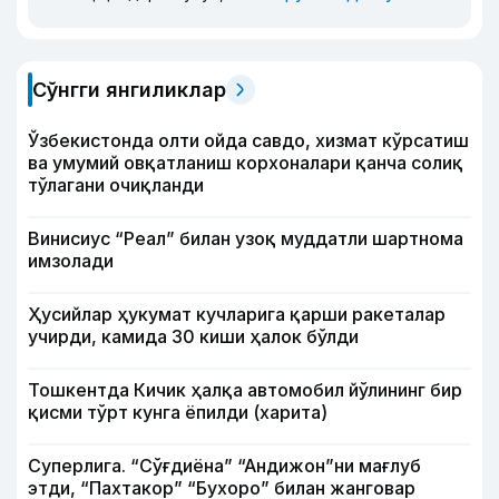
Сўнгги янгиликлар
Ўзбекистонда олти ойда савдо, хизмат кўрсатиш
ва умумий овқатланиш корхоналари қанча солиқ
тўлагани очиқланди
Винисиус “Реал” билан узоқ муддатли шартнома
имзолади
Ҳусийлар ҳукумат кучларига қарши ракеталар
учирди, камида 30 киши ҳалок бўлди
Тошкентда Кичик ҳалқа автомобил йўлининг бир
қисми тўрт кунга ёпилди (харита)
Суперлига. “Сўғдиёна” “Андижон”ни мағлуб
этди, “Пахтакор” “Бухоро” билан жанговар