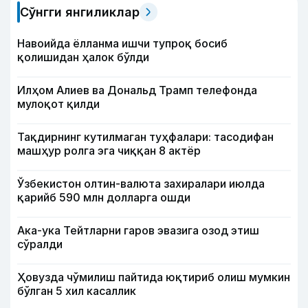
Сўнгги янгиликлар
Навоийда ёлланма ишчи тупроқ босиб
қолишидан ҳалок бўлди
Илҳом Алиев ва Дональд Трамп телефонда
мулоқот қилди
Тақдирнинг кутилмаган туҳфалари: тасодифан
машҳур ролга эга чиққан 8 актёр
Ўзбекистон олтин-валюта захиралари июлда
қарийб 590 млн долларга ошди
Ака-ука Тейтларни гаров эвазига озод этиш
сўралди
Ҳовузда чўмилиш пайтида юқтириб олиш мумкин
бўлган 5 хил касаллик