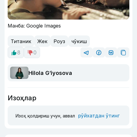
Манба: Google Images
Титаник
Жек
Роуз
чўкиш
8
0
Hilola G‘iyosova
Изоҳлар
рўйхатдан ўтинг
Изоҳ қолдириш учун, аввал