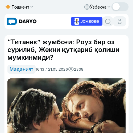
Тошкент
Ўзбекча
“Титаник” жумбоғи: Роуз бир оз
сурилиб, Жекни қутқариб қолиши
мумкинмиди?
Маданият
16:13 / 21.05.2026
2338