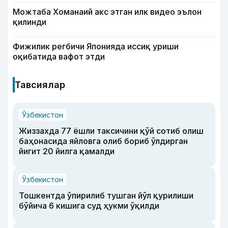
Можтаба Хоманаий акс этган илк видео эълон
қилинди
Фижилик регбичи Японияда иссиқ уриши
оқибатида вафот этди
Тавсиялар
Ўзбекистон
Жиззахда 77 ёшли таксичини қўй сотиб олиш
баҳонасида яйловга олиб бориб ўлдирган
йигит 20 йилга қамалди
Ўзбекистон
Тошкентда ўпирилиб тушган йўл қурилиши
бўйича 6 кишига суд ҳукми ўқилди