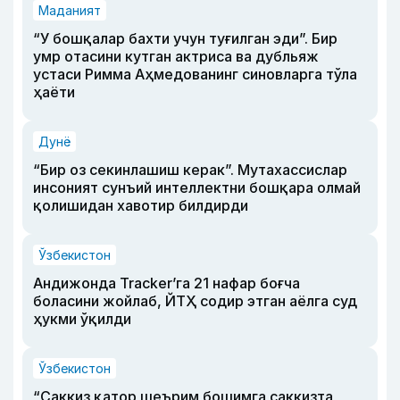
Маданият
“У бошқалар бахти учун туғилган эди”. Бир
умр отасини кутган актриса ва дубльяж
устаси Римма Аҳмедованинг синовларга тўла
ҳаёти
Дунё
“Бир оз секинлашиш керак”. Мутахассислар
инсоният сунъий интеллектни бошқара олмай
қолишидан хавотир билдирди
Ўзбекистон
Андижонда Tracker’га 21 нафар боғча
боласини жойлаб, ЙТҲ содир этган аёлга суд
ҳукми ўқилди
Ўзбекистон
“Саккиз қатор шеърим бошимга саккизта