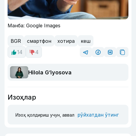
Манба: Google Images
BGR
смартфон
хотира
кеш
14
4
Hilola G‘iyosova
Изоҳлар
рўйхатдан ўтинг
Изоҳ қолдириш учун, аввал