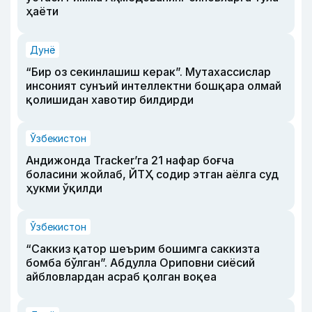
ҳаёти
Дунё
“Бир оз секинлашиш керак”. Мутахассислар
инсоният сунъий интеллектни бошқара олмай
қолишидан хавотир билдирди
Ўзбекистон
Андижонда Tracker’га 21 нафар боғча
боласини жойлаб, ЙТҲ содир этган аёлга суд
ҳукми ўқилди
Ўзбекистон
“Саккиз қатор шеърим бошимга саккизта
бомба бўлган”. Абдулла Ориповни сиёсий
айбловлардан асраб қолган воқеа