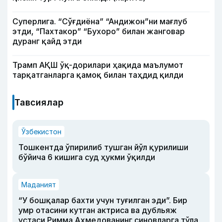
Суперлига. “Сўғдиёна” “Андижон”ни мағлуб
этди, “Пахтакор” “Бухоро” билан жанговар
дуранг қайд этди
Трамп АҚШ ўқ-дорилари ҳақида маълумот
тарқатганларга қамоқ билан таҳдид қилди
Тавсиялар
Ўзбекистон
Тошкентда ўпирилиб тушган йўл қурилиши
бўйича 6 кишига суд ҳукми ўқилди
Маданият
“У бошқалар бахти учун туғилган эди”. Бир
умр отасини кутган актриса ва дубльяж
устаси Римма Аҳмедованинг синовларга тўла