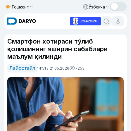
Тошкент
Ўзбекча
Смартфон хотираси тўлиб
қолишининг яширин сабаблари
маълум қилинди
Лайфстайл
14:51 / 21.05.2026
7253