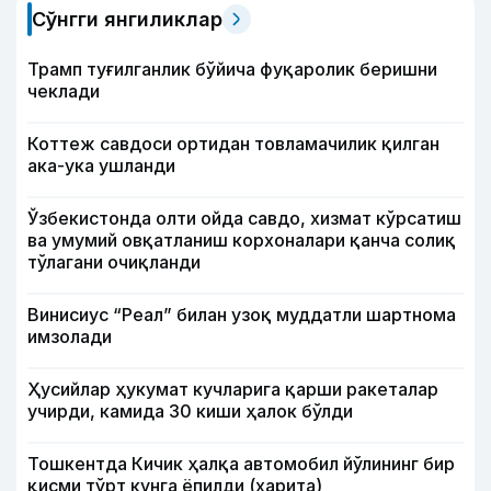
Сўнгги янгиликлар
Трамп туғилганлик бўйича фуқаролик беришни
чеклади
Коттеж савдоси ортидан товламачилик қилган
ака-ука ушланди
Ўзбекистонда олти ойда савдо, хизмат кўрсатиш
ва умумий овқатланиш корхоналари қанча солиқ
тўлагани очиқланди
Винисиус “Реал” билан узоқ муддатли шартнома
имзолади
Ҳусийлар ҳукумат кучларига қарши ракеталар
учирди, камида 30 киши ҳалок бўлди
Тошкентда Кичик ҳалқа автомобил йўлининг бир
қисми тўрт кунга ёпилди (харита)