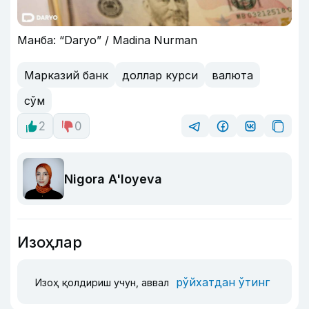
Манба: “Daryo” / Madina Nurman
Марказий банк
доллар курси
валюта
сўм
2
0
Nigora A'loyeva
Изоҳлар
рўйхатдан ўтинг
Изоҳ қолдириш учун, аввал