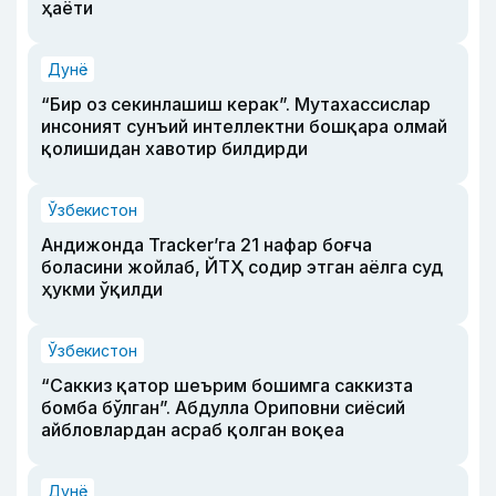
ҳаёти
Дунё
“Бир оз секинлашиш керак”. Мутахассислар
инсоният сунъий интеллектни бошқара олмай
қолишидан хавотир билдирди
Ўзбекистон
Андижонда Tracker’га 21 нафар боғча
боласини жойлаб, ЙТҲ содир этган аёлга суд
ҳукми ўқилди
Ўзбекистон
“Саккиз қатор шеърим бошимга саккизта
бомба бўлган”. Абдулла Ориповни сиёсий
айбловлардан асраб қолган воқеа
Дунё