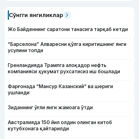
Сўнгги янгиликлар
Жо Байденнинг саратони танасига тарқаб кетди
“Барселона” Алваресни қўлга киритишнинг янги
усулини топди
Гренландияда Трампга алоқадор нефть
компанияси ҳукумат рухсатисиз иш бошлади
Фарғонада “Мансур Казанский” ва шериги
ушланди
Зиданнинг ўғли янги жамоага ўтди
Австралияда 150 йил олдин олинган китоб
кутубхонага қайтарилди