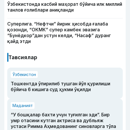
Ўзбекистонда касбий маҳорат бўйича илк миллий
танлов ғолиблари аниқланди
Суперлига. “Нефтчи” йирик ҳисобда ғалаба
қозонди, “ОКМК” супер камбек эвазига
“Бунёдкор”дан устун келди, “Насаф” дуранг
қайд этди
Тавсиялар
Ўзбекистон
Тошкентда ўпирилиб тушган йўл қурилиши
бўйича 6 кишига суд ҳукми ўқилди
Маданият
“У бошқалар бахти учун туғилган эди”. Бир
умр отасини кутган актриса ва дубльяж
устаси Римма Аҳмедованинг синовларга тўла