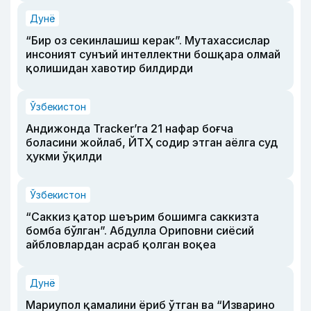
Дунё
“Бир оз секинлашиш керак”. Мутахассислар
инсоният сунъий интеллектни бошқара олмай
қолишидан хавотир билдирди
Ўзбекистон
Андижонда Tracker’га 21 нафар боғча
боласини жойлаб, ЙТҲ содир этган аёлга суд
ҳукми ўқилди
Ўзбекистон
“Саккиз қатор шеърим бошимга саккизта
бомба бўлган”. Абдулла Ориповни сиёсий
айбловлардан асраб қолган воқеа
Дунё
Мариупол қамалини ёриб ўтган ва “Изварино