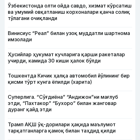
Ўзбекистонда олти ойда савдо, хизмат кўрсатиш
ва умумий овқатланиш корхоналари қанча солиқ
тўлагани очиқланди
Винисиус “Реал” билан узоқ муддатли шартнома
имзолади
Ҳусийлар ҳукумат кучларига қарши ракеталар
учирди, камида 30 киши ҳалок бўлди
Тошкентда Кичик ҳалқа автомобил йўлининг бир
қисми тўрт кунга ёпилди (харита)
Суперлига. “Сўғдиёна” “Андижон”ни мағлуб
этди, “Пахтакор” “Бухоро” билан жанговар
дуранг қайд этди
Трамп АҚШ ўқ-дорилари ҳақида маълумот
тарқатганларга қамоқ билан таҳдид қилди