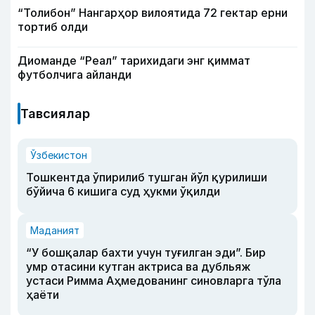
“Толибон” Нангарҳор вилоятида 72 гектар ерни
тортиб олди
Диоманде “Реал” тарихидаги энг қиммат
футболчига айланди
Тавсиялар
Ўзбекистон
Тошкентда ўпирилиб тушган йўл қурилиши
бўйича 6 кишига суд ҳукми ўқилди
Маданият
“У бошқалар бахти учун туғилган эди”. Бир
умр отасини кутган актриса ва дубльяж
устаси Римма Аҳмедованинг синовларга тўла
ҳаёти