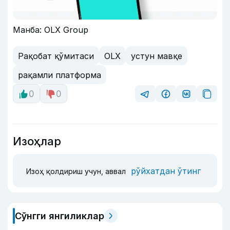
Манба: OLX Group
Рақобат қўмитаси
OLX
устун мавқе
рақамли платформа
0
0
Изоҳлар
рўйхатдан ўтинг
Изоҳ қолдириш учун, аввал
Сўнгги янгиликлар