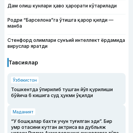
Дам олиш кунлари ҳаво ҳарорати кўтарилади
Родри “Барселона”га ўтишга қарор қилди —
манба
Стенфорд олимлари сунъий интеллект ёрдамида
вируслар яратди
Тавсиялар
Ўзбекистон
Тошкентда ўпирилиб тушган йўл қурилиши
бўйича 6 кишига суд ҳукми ўқилди
Маданият
“У бошқалар бахти учун туғилган эди”. Бир
умр отасини кутган актриса ва дубльяж