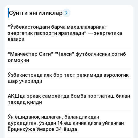
Сўнгги янгиликлар
“Ўзбекистондаги барча маҳаллаларнинг
энергетик паспорти яратилади” — энергетика
вазири
“Манчестер Сити” “Челси” футболчисини сотиб
олмоқчи
Ўзбекистонда илк бор тест режимида аэрологик
шар учирилди
АҚШда эркак самолётда бомба портлатиш билан
таҳдид қилди
Ўн ёшиданоқ ишлаган, баландликдан
қўрқадиган, ўзидан 14 ёш кичик қизга уйланган
Ёрқинхўжа Умаров 34 ёшда