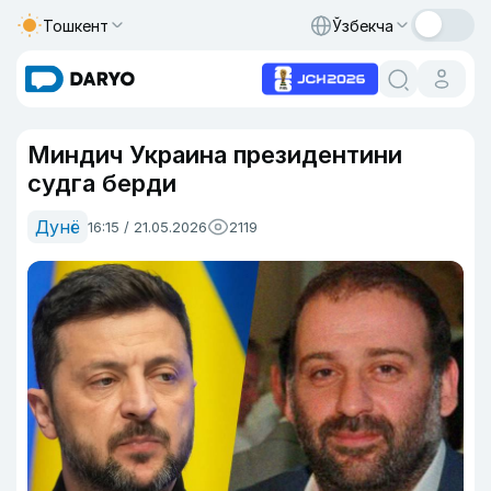
Тошкент
Ўзбекча
Миндич Украина президентини
судга берди
Дунё
16:15 / 21.05.2026
2119