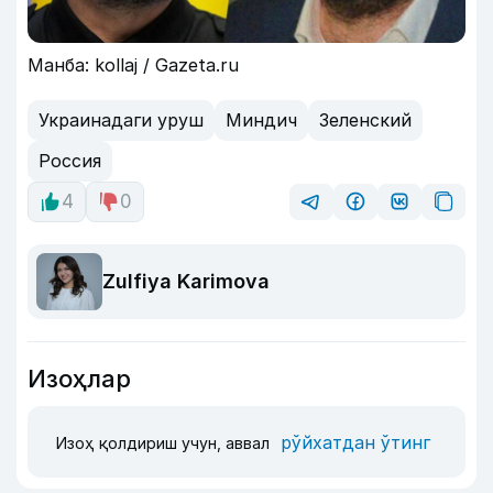
Манба: kollaj / Gazeta.ru
Украинадаги уруш
Миндич
Зеленский
Россия
4
0
Zulfiya Karimova
Изоҳлар
рўйхатдан ўтинг
Изоҳ қолдириш учун, аввал