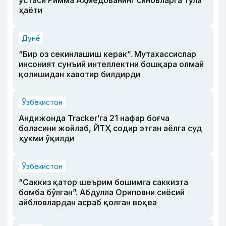
устаси Римма Аҳмедованинг синовларга тўла
ҳаёти
Дунё
“Бир оз секинлашиш керак”. Мутахассислар
инсоният сунъий интеллектни бошқара олмай
қолишидан хавотир билдирди
Ўзбекистон
Андижонда Tracker’га 21 нафар боғча
боласини жойлаб, ЙТҲ содир этган аёлга суд
ҳукми ўқилди
Ўзбекистон
“Саккиз қатор шеърим бошимга саккизта
бомба бўлган”. Абдулла Ориповни сиёсий
айбловлардан асраб қолган воқеа