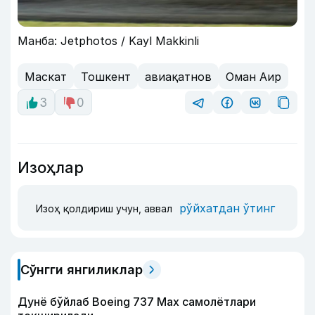
Манба: Jetphotos / Kayl Makkinli
Маскат
Тошкент
авиақатнов
Оман Аир
3
0
Изоҳлар
рўйхатдан ўтинг
Изоҳ қолдириш учун, аввал
Сўнгги янгиликлар
Дунё бўйлаб Boeing 737 Мах самолётлари