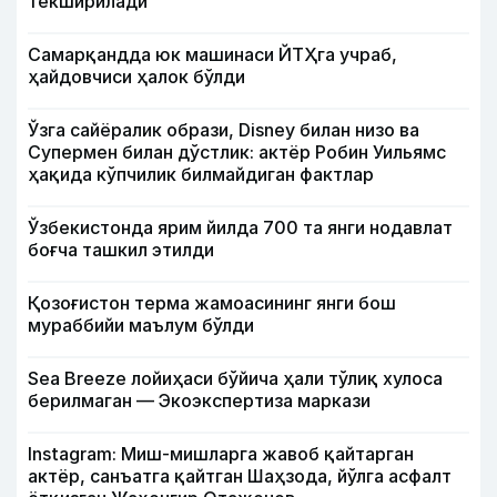
текширилади
Самарқандда юк машинаси ЙТҲга учраб,
ҳайдовчиси ҳалок бўлди
Ўзга сайёралик образи, Disney билан низо ва
Супермен билан дўстлик: актёр Робин Уильямс
ҳақида кўпчилик билмайдиган фактлар
Ўзбекистонда ярим йилда 700 та янги нодавлат
боғча ташкил этилди
Қозоғистон терма жамоасининг янги бош
мураббийи маълум бўлди
Sea Breeze лойиҳаси бўйича ҳали тўлиқ хулоса
берилмаган — Экоэкспертиза маркази
Instagram: Миш-мишларга жавоб қайтарган
актёр, санъатга қайтган Шаҳзода, йўлга асфалт