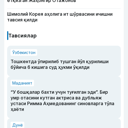
ётқизган Жаҳонгир Отажонов
Шимолий Корея аҳолига ит шўрвасини ичишни
тавсия қилди
Тавсиялар
Ўзбекистон
Тошкентда ўпирилиб тушган йўл қурилиши
бўйича 6 кишига суд ҳукми ўқилди
Маданият
“У бошқалар бахти учун туғилган эди”. Бир
умр отасини кутган актриса ва дубльяж
устаси Римма Аҳмедованинг синовларга тўла
ҳаёти
Дунё