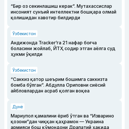
“Бир оз секинлашиш керак”. Мутахассислар
инсоният сунъий интеллектни бошқара олмай
қолишидан хавотир билдирди
Ўзбекистон
Андижонда Tracker’га 21 нафар боғча
боласини жойлаб, ЙТҲ содир этган аёлга суд
ҳукми ўқилди
Ўзбекистон
“Саккиз қатор шеърим бошимга саккизта
бомба бўлган”. Абдулла Ориповни сиёсий
айбловлардан асраб қолган воқеа
Дунё
Мариупол қамалини ёриб ўтган ва “Изварино
қозони”дан чиққан қаҳрамон — Украина
армияси бош қўмондони Драпатий ҳақида