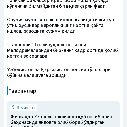
Таниқли режиссёр Кристофер Нолан ҳақида
кўпчилик билмайдиган 6 та қизиқарли факт
Саудия мудофаа пакти имзолаганидан икки кун
ўтиб ҳусийлар қиролликнинг нефтни қайта
ишлаш заводига ҳужум қилди
“Тансоқчи”: Голливуднинг энг яхши
мелодрамаларидан бирининг кадр ортида қолиб
кетган воқеалари
Ўзбекистон ва Қирғизистон пенсия тўловлари
бўйича келишувга эришди
Тавсиялар
Ўзбекистон
Жиззахда 77 ёшли таксичини қўй сотиб олиш
баҳонасида яйловга олиб бориб ўлдирган