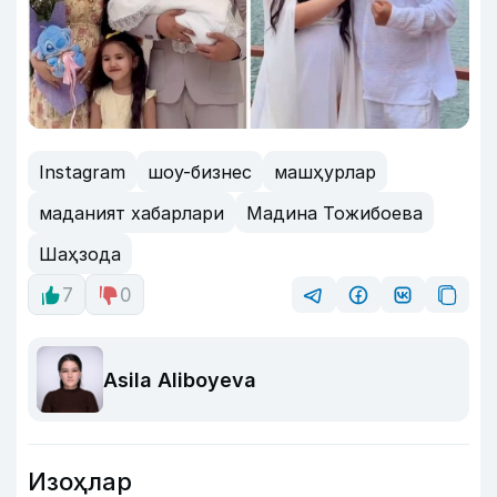
Instagram
шоу-бизнес
машҳурлар
маданият хабарлари
Мадина Тожибоева
Шаҳзода
7
0
Asila Aliboyeva
Изоҳлар