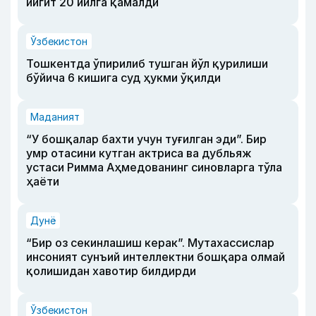
йигит 20 йилга қамалди
Ўзбекистон
Тошкентда ўпирилиб тушган йўл қурилиши
бўйича 6 кишига суд ҳукми ўқилди
Маданият
“У бошқалар бахти учун туғилган эди”. Бир
умр отасини кутган актриса ва дубльяж
устаси Римма Аҳмедованинг синовларга тўла
ҳаёти
Дунё
“Бир оз секинлашиш керак”. Мутахассислар
инсоният сунъий интеллектни бошқара олмай
қолишидан хавотир билдирди
Ўзбекистон