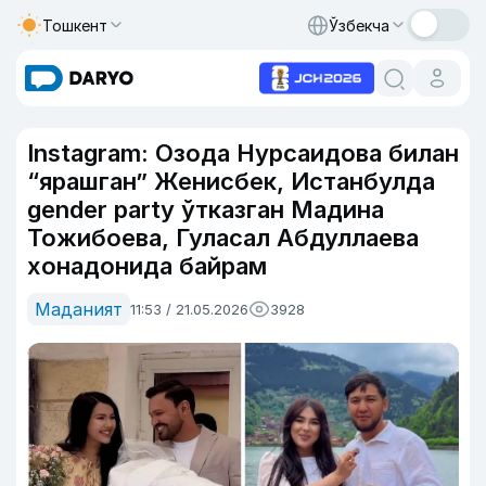
Тошкент
Ўзбекча
Instagram: Озода Нурсаидова билан
“ярашган” Женисбек, Истанбулда
gender party ўтказган Мадина
Тожибоева, Гуласал Абдуллаева
хонадонида байрам
Маданият
11:53 / 21.05.2026
3928