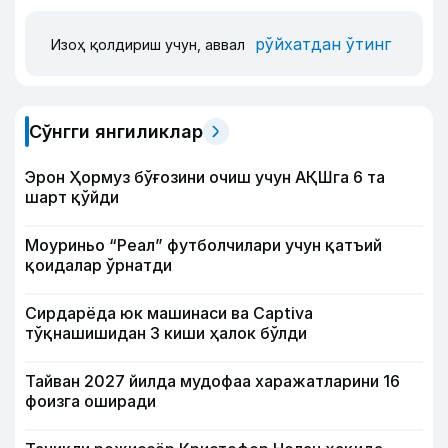
рўйхатдан ўтинг
Изоҳ қолдириш учун, аввал
Сўнгги янгиликлар
Эрон Ҳормуз бўғозини очиш учун АҚШга 6 та
шарт қўйди
Моуриньо “Реал” футболчилари учун қатъий
қоидалар ўрнатди
Сирдарёда юк машинаси ва Captiva
тўқнашишидан 3 киши ҳалок бўлди
Тайван 2027 йилда мудофаа харажатларини 16
фоизга оширади