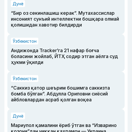
Дунё
“Бир оз секинлашиш керак”. Мутахассислар
инсоният сунъий интеллектни бошқара олмай
қолишидан хавотир билдирди
Ўзбекистон
Андижонда Tracker’га 21 нафар боғча
боласини жойлаб, ЙТҲ содир этган аёлга суд
ҳукми ўқилди
Ўзбекистон
“Саккиз қатор шеърим бошимга саккизта
бомба бўлган”. Абдулла Ориповни сиёсий
айбловлардан асраб қолган воқеа
Дунё
Мариупол қамалини ёриб ўтган ва “Изварино
қозони”дан чиққан қаҳрамон — Украина