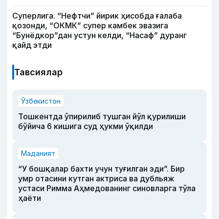
Суперлига. “Нефтчи” йирик ҳисобда ғалаба
қозонди, “ОКМК” супер камбек эвазига
“Бунёдкор”дан устун келди, “Насаф” дуранг
қайд этди
Тавсиялар
Ўзбекистон
Тошкентда ўпирилиб тушган йўл қурилиши
бўйича 6 кишига суд ҳукми ўқилди
Маданият
“У бошқалар бахти учун туғилган эди”. Бир
умр отасини кутган актриса ва дубльяж
устаси Римма Аҳмедованинг синовларга тўла
ҳаёти