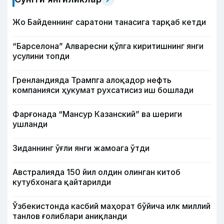
Жо Байденнинг саратони танасига тарқаб кетди
“Барселона” Алваресни қўлга киритишнинг янги
усулини топди
Гренландияда Трампга алоқадор нефть
компанияси ҳукумат рухсатисиз иш бошлади
Фарғонада “Мансур Казанский” ва шериги
ушланди
Зиданнинг ўғли янги жамоага ўтди
Австралияда 150 йил олдин олинган китоб
кутубхонага қайтарилди
Ўзбекистонда касбий маҳорат бўйича илк миллий
танлов ғолиблари аниқланди