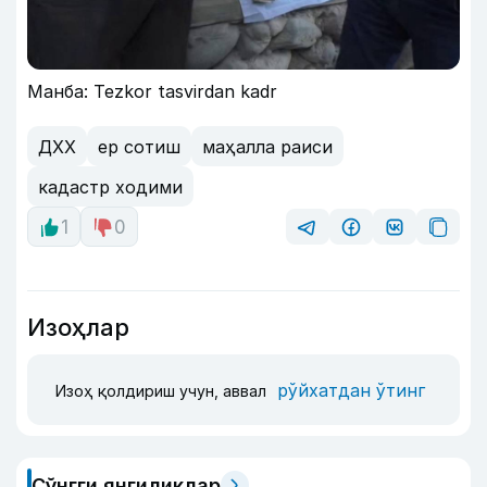
Манба: Tezkor tasvirdan kadr
ДХХ
ер сотиш
маҳалла раиси
кадастр ходими
1
0
Изоҳлар
рўйхатдан ўтинг
Изоҳ қолдириш учун, аввал
Сўнгги янгиликлар