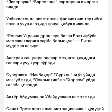
“Ливерпуль” “Барселона” сардорини ижарага
олади
Ўзбекистонда риэлторлик фаолиятини тартибга
солиш учун алоҳида қонун қабул қилинди
“Россия Украина дронлари билан Болтиқбўйи
мамлакатларига зарба бермоқчи” — Литва
мудофаа вазири
Австрия канцлери оналар меҳнати ҳақидаги
гаплари учун узр сўради
Суперлига. “Навбаҳор” “Сурхон”ни ўз уйида
мағлуб этди, “Локомотив” ва “Хоразм” уйда
ғалаба қозонди
Актёр Абду­маннон Убайдуллаев вафот этди
Сенат Президент администрациясининг ҳуқуқий