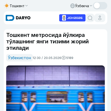
Тошкент
Ўзбекча
Тошкент метросида йўлкира
тўлашнинг янги тизими жорий
этилади
Ўзбекистон
12:30 / 20.05.2026
5189