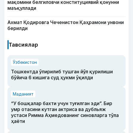
мақомини белгиловчи конституциявий қонунни
маъқуллади
Ахмат Қодировга Чеченистон Қаҳрамони унвони
берилди
Тавсиялар
Ўзбекистон
Тошкентда ўпирилиб тушган йўл қурилиши
бўйича 6 кишига суд ҳукми ўқилди
Маданият
“У бошқалар бахти учун туғилган эди”. Бир
умр отасини кутган актриса ва дубльяж
устаси Римма Аҳмедованинг синовларга тўла
ҳаёти