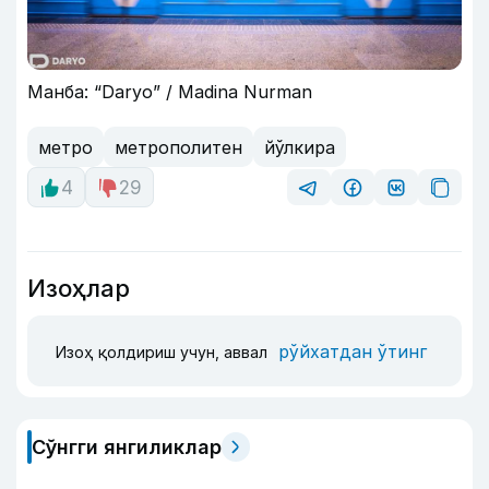
Манба: “Daryo” / Madina Nurman
метро
метрополитен
йўлкира
4
29
Изоҳлар
рўйхатдан ўтинг
Изоҳ қолдириш учун, аввал
Сўнгги янгиликлар