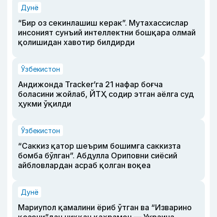
Дунё
“Бир оз секинлашиш керак”. Мутахассислар
инсоният сунъий интеллектни бошқара олмай
қолишидан хавотир билдирди
Ўзбекистон
Андижонда Tracker’га 21 нафар боғча
боласини жойлаб, ЙТҲ содир этган аёлга суд
ҳукми ўқилди
Ўзбекистон
“Саккиз қатор шеърим бошимга саккизта
бомба бўлган”. Абдулла Ориповни сиёсий
айбловлардан асраб қолган воқеа
Дунё
Мариупол қамалини ёриб ўтган ва “Изварино