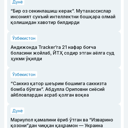
Дунё
“Бир оз секинлашиш керак”. Мутахассислар
инсоният сунъий интеллектни бошқара олмай
қолишидан хавотир билдирди
Ўзбекистон
Андижонда Tracker’га 21 нафар боғча
боласини жойлаб, ЙТҲ содир этган аёлга суд
ҳукми ўқилди
Ўзбекистон
“Саккиз қатор шеърим бошимга саккизта
бомба бўлган”. Абдулла Ориповни сиёсий
айбловлардан асраб қолган воқеа
Дунё
Мариупол қамалини ёриб ўтган ва “Изварино
қозони”дан чиққан қаҳрамон — Украина