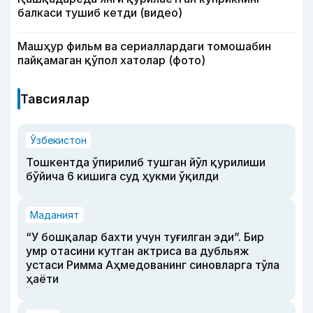
балкаси тушиб кетди (видео)
Машҳур фильм ва сериаллардаги томошабин
пайқамаган қўпол хатолар (фото)
Тавсиялар
Ўзбекистон
Тошкентда ўпирилиб тушган йўл қурилиши
бўйича 6 кишига суд ҳукми ўқилди
Маданият
“У бошқалар бахти учун туғилган эди”. Бир
умр отасини кутган актриса ва дубльяж
устаси Римма Аҳмедованинг синовларга тўла
ҳаёти