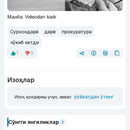
Манба: Videodan kadr
Сурхондарё
дарё
прокуратура
чўкиб кетди
1
5
Изоҳлар
рўйхатдан ўтинг
Изоҳ қолдириш учун, аввал
Сўнгги янгиликлар