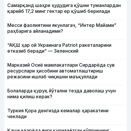
Самарқанд шаҳри ҳудудига қўшни туманлардан
қарийб 17,2 минг гектар ер қўшиб берилади
Месси фаолиятини якунлагач, “Интер Майами”
раҳбарига айланадими?
“АҚШ ҳар ой Украинага Patriot ракеталарини
етказиб беради” — Зеленский
Марказий Осиё мамлакатлари Сирдарёда сув
ресурслари ҳисобини автоматлаштириш
режасини ишлаб чиқишни маъқуллади
Болаларда қуруқ йўтални тезда даволаш учун
нима қилиш керак?
Туркия Қора денгизда кемалар ҳаракатини
чеклади
Қашқадарёда янги қурилаётган кўприкнинг