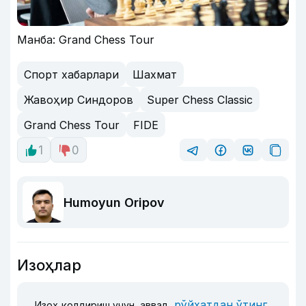
Манба: Grand Chess Tour
Спорт хабарлари
Шахмат
Жавоҳир Синдоров
Super Chess Classic
Grand Chess Tour
FIDE
1
0
Humoyun Oripov
Изоҳлар
рўйхатдан ўтинг
Изоҳ қолдириш учун, аввал