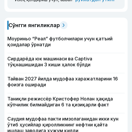
Сўнгги янгиликлар
Моуриньо “Реал” футболчилари учун қатъий
қоидалар ўрнатди
Сирдарёда юк машинаси ва Captiva
тўқнашишидан 3 киши ҳалок бўлди
Тайван 2027 йилда мудофаа харажатларини 16
фоизга оширади
Таниқли режиссёр Кристофер Нолан ҳақида
кўпчилик билмайдиган 6 та қизиқарли факт
Саудия мудофаа пакти имзолаганидан икки кун
ўтиб ҳусийлар қиролликнинг нефтни қайта
ишлаш заводига ҳужум қилди