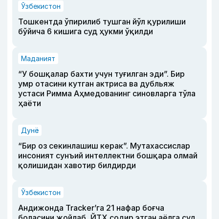
Ўзбекистон
Тошкентда ўпирилиб тушган йўл қурилиши
бўйича 6 кишига суд ҳукми ўқилди
Маданият
“У бошқалар бахти учун туғилган эди”. Бир
умр отасини кутган актриса ва дубльяж
устаси Римма Аҳмедованинг синовларга тўла
ҳаёти
Дунё
“Бир оз секинлашиш керак”. Мутахассислар
инсоният сунъий интеллектни бошқара олмай
қолишидан хавотир билдирди
Ўзбекистон
Андижонда Tracker’га 21 нафар боғча
боласини жойлаб, ЙТҲ содир этган аёлга суд