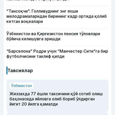
“Тансоқчи”: Голливуднинг энг яхши
мелодрамаларидан бирининг кадр ортида қолиб
кетган воқеалари
Ўзбекистон ва Қирғизистон пенсия тўловлари
бўйича келишувга эришди
“Барселона” Родри учун “Манчестер Сити”га бир
футболчисини таклиф қилди
Тавсиялар
Ўзбекистон
Жиззахда 77 ёшли таксичини қўй сотиб олиш
баҳонасида яйловга олиб бориб ўлдирган
йигит 20 йилга қамалди