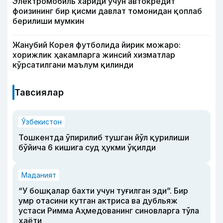
Электромобиль хариди учун автокредит
фоизининг бир қисми давлат томонидан қоплаб
берилиши мумкин
Жанубий Корея футболида йирик можаро:
хорижлик ҳакамларга жинсий хизматлар
кўрсатилгани маълум қилинди
Тавсиялар
Ўзбекистон
Тошкентда ўпирилиб тушган йўл қурилиши
бўйича 6 кишига суд ҳукми ўқилди
Маданият
“У бошқалар бахти учун туғилган эди”. Бир
умр отасини кутган актриса ва дубльяж
устаси Римма Аҳмедованинг синовларга тўла
ҳаёти