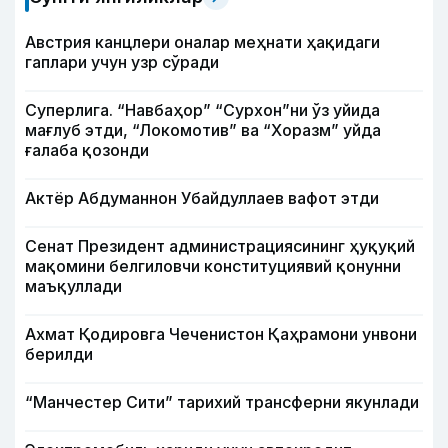
Австрия канцлери оналар меҳнати ҳақидаги
гаплари учун узр сўради
Суперлига. “Навбаҳор” “Сурхон”ни ўз уйида
мағлуб этди, “Локомотив” ва “Хоразм” уйда
ғалаба қозонди
Актёр Абду­маннон Убайдуллаев вафот этди
Сенат Президент администрациясининг ҳуқуқий
мақомини белгиловчи конституциявий қонунни
маъқуллади
Ахмат Қодировга Чеченистон Қаҳрамони унвони
берилди
“Манчестер Сити” тарихий трансферни якунлади