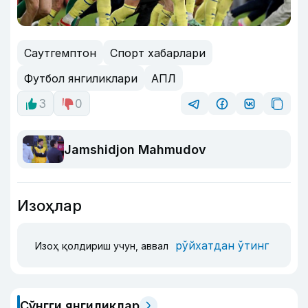
Саутгемптон
Спорт хабарлари
Футбол янгиликлари
АПЛ
3
0
Jamshidjon Mahmudov
Изоҳлар
рўйхатдан ўтинг
Изоҳ қолдириш учун, аввал
Сўнгги янгиликлар