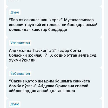
Дунё
“Бир оз секинлашиш керак”. Мутахассислар
инсоният сунъий интеллектни бошқара олмай
қолишидан хавотир билдирди
Ўзбекистон
Андижонда Tracker’га 21 нафар боғча
боласини жойлаб, ЙТҲ содир этган аёлга суд
ҳукми ўқилди
Ўзбекистон
“Саккиз қатор шеърим бошимга саккизта
бомба бўлган”. Абдулла Ориповни сиёсий
айбловлардан асраб қолган воқеа
Дунё