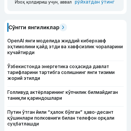
рўйхатдан ўтинг
Изоҳ қолдириш учун, аввал
Сўнгги янгиликлар
OpenAI янги моделида жиддий киберхавф
эҳтимолини қайд этди ва хавфсизлик чораларини
кучайтирди
Ўзбекистонда энергетика соҳасида давлат
тарифларини тартибга солишнинг янги тизими
жорий этилди
Голливуд актёрларининг кўпчилик билмайдиган
таниқли қариндошлари
Путин ўтган йили “ҳалок бўлган” ҳаво-десант
қўшинлари полковниги билан телефон орқали
суҳбатлашди