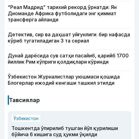
“Реал Мадрид” тарихий рекорд ўрнатди: Ян
Диоманде Африка футболидаги энг қиммат
трансферга айланди
Детектив, сир ва даҳшат уйғунлиги: бир нафасда
кўриб тугатиладиган 3 та сериал
Дунай дарёсида сув сатҳи пасайиб, қарийб 1700
йиллик Рим кўприги қолдиқлари кўринди
Ўзбекистон Журналистлар уюшмаси қошида
Блогерлар ижодий кенгаши ташкил этилди
Тавсиялар
Ўзбекистон
Тошкентда ўпирилиб тушган йўл қурилиши
бўйича 6 кишига суд ҳукми ўқилди