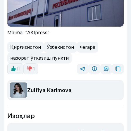
Манба: “AKIpress”
Қирғизистон
Ўзбекистон
чегара
назорат ўтказиш пункти
11
1
Zulfiya Karimova
Изоҳлар