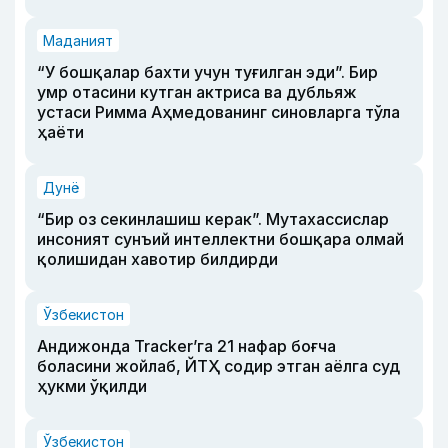
Маданият
“У бошқалар бахти учун туғилган эди”. Бир
умр отасини кутган актриса ва дубльяж
устаси Римма Аҳмедованинг синовларга тўла
ҳаёти
Дунё
“Бир оз секинлашиш керак”. Мутахассислар
инсоният сунъий интеллектни бошқара олмай
қолишидан хавотир билдирди
Ўзбекистон
Андижонда Tracker’га 21 нафар боғча
боласини жойлаб, ЙТҲ содир этган аёлга суд
ҳукми ўқилди
Ўзбекистон