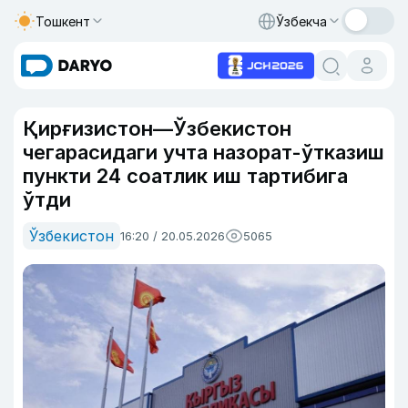
Тошкент
Ўзбекча
Қирғизистон—Ўзбекистон
чегарасидаги учта назорат-ўтказиш
пункти 24 соатлик иш тартибига
ўтди
Ўзбекистон
16:20 / 20.05.2026
5065