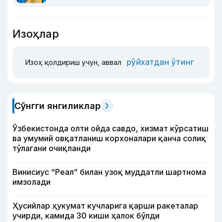
Изоҳлар
рўйхатдан ўтинг
Изоҳ қолдириш учун, аввал
Сўнгги янгиликлар
Ўзбекистонда олти ойда савдо, хизмат кўрсатиш
ва умумий овқатланиш корхоналари қанча солиқ
тўлагани очиқланди
Винисиус “Реал” билан узоқ муддатли шартнома
имзолади
Ҳусийлар ҳукумат кучларига қарши ракеталар
учирди, камида 30 киши ҳалок бўлди