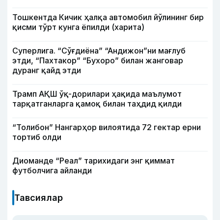
Тошкентда Кичик ҳалқа автомобил йўлининг бир
қисми тўрт кунга ёпилди (харита)
Суперлига. “Сўғдиёна” “Андижон”ни мағлуб
этди, “Пахтакор” “Бухоро” билан жанговар
дуранг қайд этди
Трамп АҚШ ўқ-дорилари ҳақида маълумот
тарқатганларга қамоқ билан таҳдид қилди
“Толибон” Нангарҳор вилоятида 72 гектар ерни
тортиб олди
Диоманде “Реал” тарихидаги энг қиммат
футболчига айланди
Тавсиялар