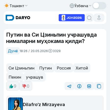
Тошкент
Ўзбекча
Путин ва Си Цзиньпин учрашувда
нималарни муҳокама қилди?
Дунё
18:26 / 20.05.2026
3329
Си Цзиньпин
Путин
Россия
Хитой
Пекин
учрашув
9
0
Dilafro‘z Mirzayeva