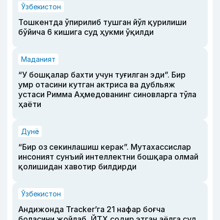
Ўзбекистон
Тошкентда ўпирилиб тушган йўл қурилиши
бўйича 6 кишига суд ҳукми ўқилди
Маданият
“У бошқалар бахти учун туғилган эди”. Бир
умр отасини кутган актриса ва дубльяж
устаси Римма Аҳмедованинг синовларга тўла
ҳаёти
Дунё
“Бир оз секинлашиш керак”. Мутахассислар
инсоният сунъий интеллектни бошқара олмай
қолишидан хавотир билдирди
Ўзбекистон
Андижонда Tracker’га 21 нафар боғча
боласини жойлаб, ЙТҲ содир этган аёлга суд