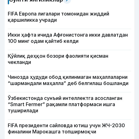
FIFA Европа лигалари томонидан жиддий
қаршиликка учради
Икки ҳафта ичида Афғонистонга икки давлатдан
100 минг одам қайтиб келди
Қўйлиқ деҳқон бозори фаолияти қисман
чекланди
Чинозда ҳудуди обод қилинмаган маҳаллаларни
“шармандали маҳалла” деб белгилаш бошланди
Ўзбекистонда сунъий интеллектга асосланган
“Smart Fermer” рақамли платформаси ишга
туширилади
FIFA президенти сайловда ютиш учун ЖЧ-2030
финалини Марокашга топширмоқчи