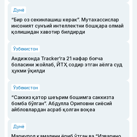
Дунё
“Бир оз секинлашиш керак”. Мутахассислар
инсоният сунъий интеллектни бошқара олмай
қолишидан хавотир билдирди
Ўзбекистон
Андижонда Tracker’га 21 нафар боғча
боласини жойлаб, ЙТҲ содир этган аёлга суд
ҳукми ўқилди
Ўзбекистон
“Саккиз қатор шеърим бошимга саккизта
бомба бўлган”. Абдулла Ориповни сиёсий
айбловлардан асраб қолган воқеа
Дунё
Мариупол қамалини ёриб ўтган ва “Изварино