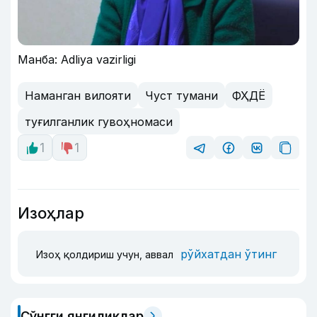
Манба: Adliya vazirligi
Наманган вилояти
Чуст тумани
ФҲДЁ
туғилганлик гувоҳномаси
1
1
Изоҳлар
рўйхатдан ўтинг
Изоҳ қолдириш учун, аввал
Сўнгги янгиликлар