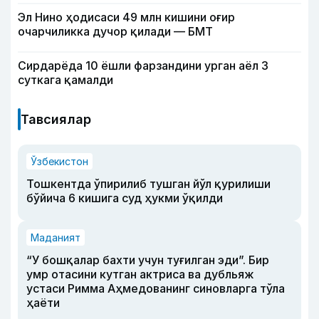
Эл Нино ҳодисаси 49 млн кишини оғир
очарчиликка дучор қилади — БМТ
Сирдарёда 10 ёшли фарзандини урган аёл 3
суткага қамалди
Тавсиялар
Ўзбекистон
Тошкентда ўпирилиб тушган йўл қурилиши
бўйича 6 кишига суд ҳукми ўқилди
Маданият
“У бошқалар бахти учун туғилган эди”. Бир
умр отасини кутган актриса ва дубльяж
устаси Римма Аҳмедованинг синовларга тўла
ҳаёти