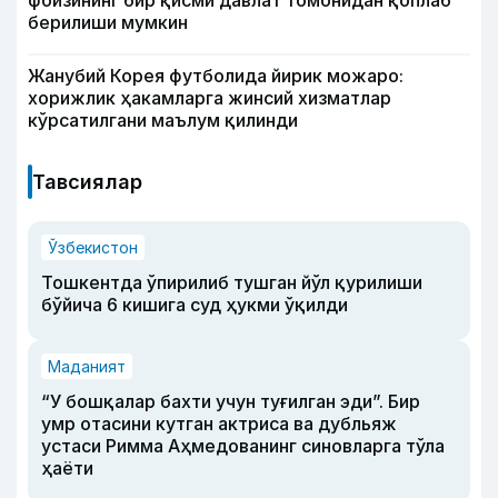
фоизининг бир қисми давлат томонидан қоплаб
берилиши мумкин
Жанубий Корея футболида йирик можаро:
хорижлик ҳакамларга жинсий хизматлар
кўрсатилгани маълум қилинди
Тавсиялар
Ўзбекистон
Тошкентда ўпирилиб тушган йўл қурилиши
бўйича 6 кишига суд ҳукми ўқилди
Маданият
“У бошқалар бахти учун туғилган эди”. Бир
умр отасини кутган актриса ва дубльяж
устаси Римма Аҳмедованинг синовларга тўла
ҳаёти