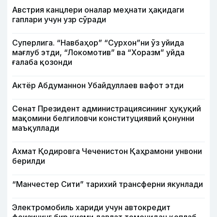
Австрия канцлери оналар меҳнати ҳақидаги
гаплари учун узр сўради
Суперлига. “Навбаҳор” “Сурхон”ни ўз уйида
мағлуб этди, “Локомотив” ва “Хоразм” уйда
ғалаба қозонди
Актёр Абду­маннон Убайдуллаев вафот этди
Сенат Президент администрациясининг ҳуқуқий
мақомини белгиловчи конституциявий қонунни
маъқуллади
Ахмат Қодировга Чеченистон Қаҳрамони унвони
берилди
“Манчестер Сити” тарихий трансферни якунлади
Электромобиль хариди учун автокредит