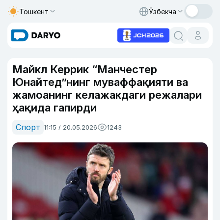
Тошкент
Ўзбекча
Майкл Керрик “Манчестер
Юнайтед”нинг муваффақияти ва
жамоанинг келажакдаги режалари
ҳақида гапирди
Спорт
11:15 / 20.05.2026
1243