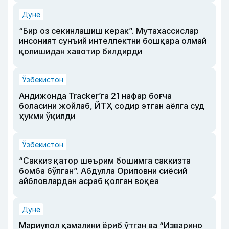
Дунё
“Бир оз секинлашиш керак”. Мутахассислар
инсоният сунъий интеллектни бошқара олмай
қолишидан хавотир билдирди
Ўзбекистон
Андижонда Tracker’га 21 нафар боғча
боласини жойлаб, ЙТҲ содир этган аёлга суд
ҳукми ўқилди
Ўзбекистон
“Саккиз қатор шеърим бошимга саккизта
бомба бўлган”. Абдулла Ориповни сиёсий
айбловлардан асраб қолган воқеа
Дунё
Мариупол қамалини ёриб ўтган ва “Изварино