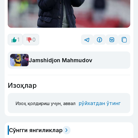
1
0
Jamshidjon Mahmudov
Изоҳлар
рўйхатдан ўтинг
Изоҳ қолдириш учун, аввал
Сўнгги янгиликлар