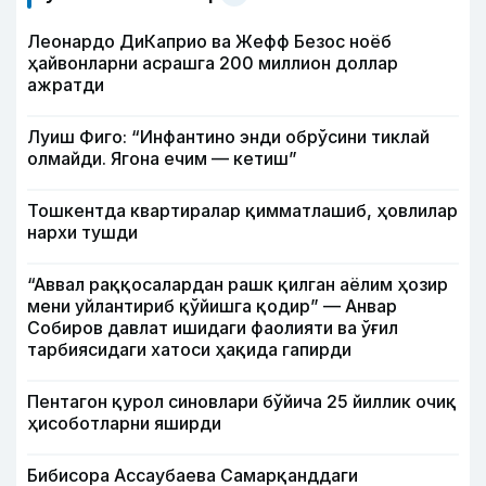
Леонардо ДиКаприо ва Жефф Безос ноёб
ҳайвонларни асрашга 200 миллион доллар
ажратди
Луиш Фиго: “Инфантино энди обрўсини тиклай
олмайди. Ягона ечим — кетиш”
Тошкентда квартиралар қимматлашиб, ҳовлилар
нархи тушди
“Аввал раққосалардан рашк қилган аёлим ҳозир
мени уйлантириб қўйишга қодир” — Анвар
Собиров давлат ишидаги фаолияти ва ўғил
тарбиясидаги хатоси ҳақида гапирди
Пентагон қурол синовлари бўйича 25 йиллик очиқ
ҳисоботларни яширди
Бибисора Ассаубаева Самарқанддаги