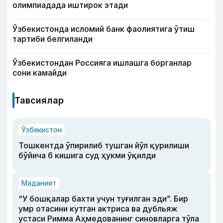
олимпиадада иштирок этади
Ўзбекистонда исломий банк фаолиятига ўтиш
тартиби белгиланди
Ўзбекистондан Россияга ишлашга борганлар
сони камайди
Тавсиялар
Ўзбекистон
Тошкентда ўпирилиб тушган йўл қурилиши
бўйича 6 кишига суд ҳукми ўқилди
Маданият
“У бошқалар бахти учун туғилган эди”. Бир
умр отасини кутган актриса ва дубльяж
устаси Римма Аҳмедованинг синовларга тўла