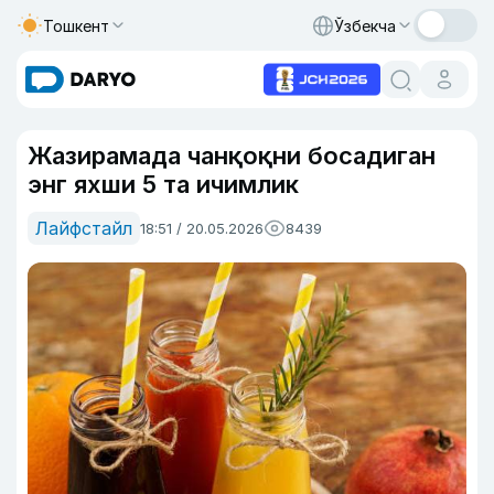
Тошкент
Ўзбекча
Жазирамада чанқоқни босадиган
энг яхши 5 та ичимлик
Лайфстайл
18:51 / 20.05.2026
8439