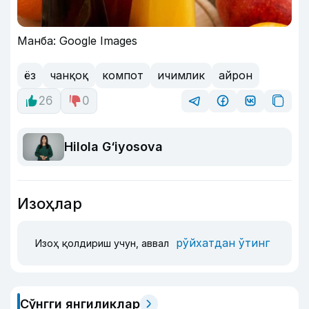
Манба: Google Images
ёз
чанқоқ
компот
ичимлик
айрон
26
0
Hilola G‘iyosova
Изоҳлар
рўйхатдан ўтинг
Изоҳ қолдириш учун, аввал
Сўнгги янгиликлар