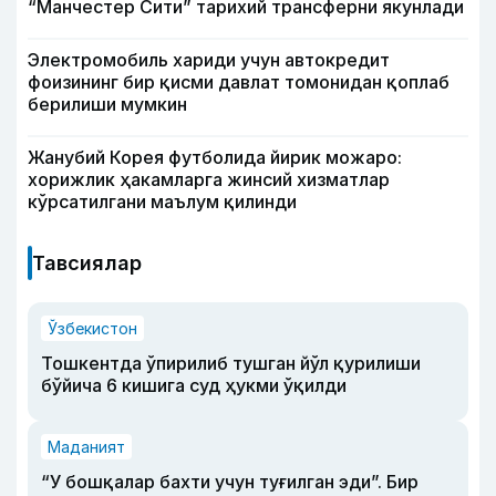
“Манчестер Сити” тарихий трансферни якунлади
Электромобиль хариди учун автокредит
фоизининг бир қисми давлат томонидан қоплаб
берилиши мумкин
Жанубий Корея футболида йирик можаро:
хорижлик ҳакамларга жинсий хизматлар
кўрсатилгани маълум қилинди
Тавсиялар
Ўзбекистон
Тошкентда ўпирилиб тушган йўл қурилиши
бўйича 6 кишига суд ҳукми ўқилди
Маданият
“У бошқалар бахти учун туғилган эди”. Бир