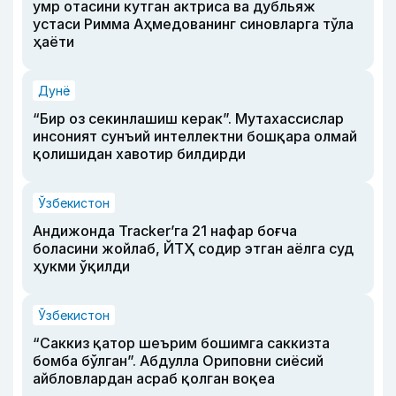
умр отасини кутган актриса ва дубльяж
устаси Римма Аҳмедованинг синовларга тўла
ҳаёти
Дунё
“Бир оз секинлашиш керак”. Мутахассислар
инсоният сунъий интеллектни бошқара олмай
қолишидан хавотир билдирди
Ўзбекистон
Андижонда Tracker’га 21 нафар боғча
боласини жойлаб, ЙТҲ содир этган аёлга суд
ҳукми ўқилди
Ўзбекистон
“Саккиз қатор шеърим бошимга саккизта
бомба бўлган”. Абдулла Ориповни сиёсий
айбловлардан асраб қолган воқеа