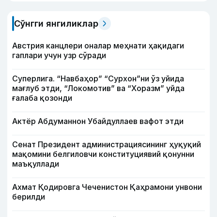
Сўнгги янгиликлар
Австрия канцлери оналар меҳнати ҳақидаги
гаплари учун узр сўради
Суперлига. “Навбаҳор” “Сурхон”ни ўз уйида
мағлуб этди, “Локомотив” ва “Хоразм” уйда
ғалаба қозонди
Актёр Абду­маннон Убайдуллаев вафот этди
Сенат Президент администрациясининг ҳуқуқий
мақомини белгиловчи конституциявий қонунни
маъқуллади
Ахмат Қодировга Чеченистон Қаҳрамони унвони
берилди