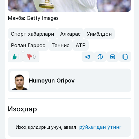
Манба: Getty Images
Спорт хабарлари
Алкарас
Уимблдон
Ролан Гаррос
Теннис
ATP
1
0
Humoyun Oripov
Изоҳлар
рўйхатдан ўтинг
Изоҳ қолдириш учун, аввал