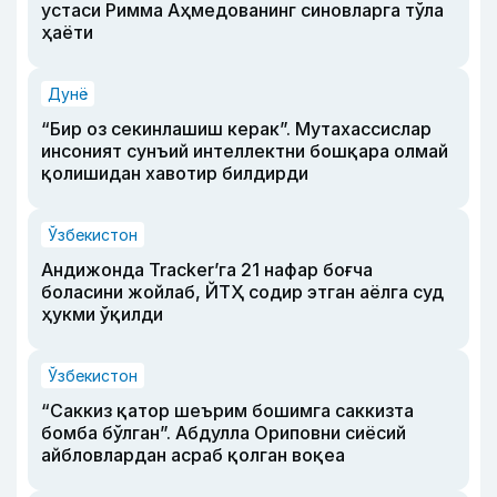
устаси Римма Аҳмедованинг синовларга тўла
ҳаёти
Дунё
“Бир оз секинлашиш керак”. Мутахассислар
инсоният сунъий интеллектни бошқара олмай
қолишидан хавотир билдирди
Ўзбекистон
Андижонда Tracker’га 21 нафар боғча
боласини жойлаб, ЙТҲ содир этган аёлга суд
ҳукми ўқилди
Ўзбекистон
“Саккиз қатор шеърим бошимга саккизта
бомба бўлган”. Абдулла Ориповни сиёсий
айбловлардан асраб қолган воқеа