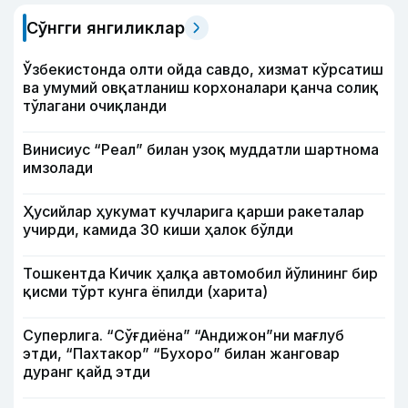
Сўнгги янгиликлар
Ўзбекистонда олти ойда савдо, хизмат кўрсатиш
ва умумий овқатланиш корхоналари қанча солиқ
тўлагани очиқланди
Винисиус “Реал” билан узоқ муддатли шартнома
имзолади
Ҳусийлар ҳукумат кучларига қарши ракеталар
учирди, камида 30 киши ҳалок бўлди
Тошкентда Кичик ҳалқа автомобил йўлининг бир
қисми тўрт кунга ёпилди (харита)
Суперлига. “Сўғдиёна” “Андижон”ни мағлуб
этди, “Пахтакор” “Бухоро” билан жанговар
дуранг қайд этди