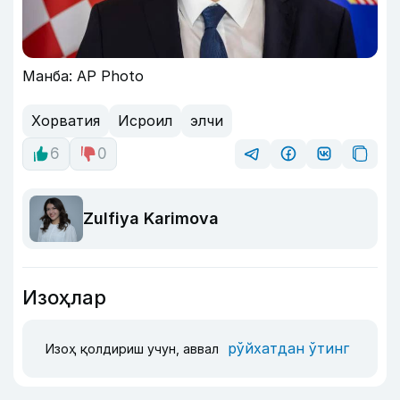
Манба: AP Photo
Хорватия
Исроил
элчи
6
0
Zulfiya Karimova
Изоҳлар
рўйхатдан ўтинг
Изоҳ қолдириш учун, аввал