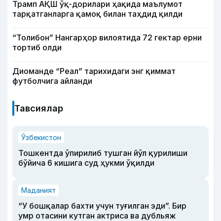
Трамп АҚШ ўқ-дорилари ҳақида маълумот
тарқатганларга қамоқ билан таҳдид қилди
“Толибон” Нангарҳор вилоятида 72 гектар ерни
тортиб олди
Диоманде “Реал” тарихидаги энг қиммат
футболчига айланди
Тавсиялар
Ўзбекистон
Тошкентда ўпирилиб тушган йўл қурилиши
бўйича 6 кишига суд ҳукми ўқилди
Маданият
“У бошқалар бахти учун туғилган эди”. Бир
умр отасини кутган актриса ва дубльяж