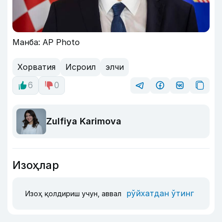
Манба: AP Photo
Хорватия
Исроил
элчи
6
0
Zulfiya Karimova
Изоҳлар
рўйхатдан ўтинг
Изоҳ қолдириш учун, аввал