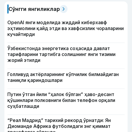
Сўнгги янгиликлар
OpenAI янги моделида жиддий киберхавф
эҳтимолини қайд этди ва хавфсизлик чораларини
кучайтирди
Ўзбекистонда энергетика соҳасида давлат
тарифларини тартибга солишнинг янги тизими
жорий этилди
Голливуд актёрларининг кўпчилик билмайдиган
таниқли қариндошлари
Путин ўтган йили “ҳалок бўлган” ҳаво-десант
қўшинлари полковниги билан телефон орқали
суҳбатлашди
“Реал Мадрид” тарихий рекорд ўрнатди: Ян
Диоманде Африка футболидаги энг қиммат
трансферга айланди