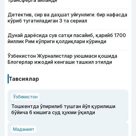
Детектив, сир ва даҳшат уйғунлиги: бир нафасда
кўриб тугатиладиган 3 та сериал
Дунай дарёсида сув сатҳи пасайиб, қарийб 1700
йиллик Рим кўприги қолдиқлари кўринди
Ўзбекистон Журналистлар уюшмаси қошида
Блогерлар ижодий кенгаши ташкил этилди
Тавсиялар
Ўзбекистон
Тошкентда ўпирилиб тушган йўл қурилиши
бўйича 6 кишига суд ҳукми ўқилди
Маданият