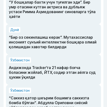
“У бошқалар бахти учун туғилган эди”. Бир
умр отасини кутган актриса ва дубльяж
устаси Римма Аҳмедованинг синовларга тўла
ҳаёти
Дунё
“Бир оз секинлашиш керак”. Мутахассислар
инсоният сунъий интеллектни бошқара олмай
қолишидан хавотир билдирди
Ўзбекистон
Андижонда Tracker’га 21 нафар боғча
боласини жойлаб, ЙТҲ содир этган аёлга суд
ҳукми ўқилди
Ўзбекистон
“Саккиз қатор шеърим бошимга саккизта
бомба бўлган”. Абдулла Ориповни сиёсий