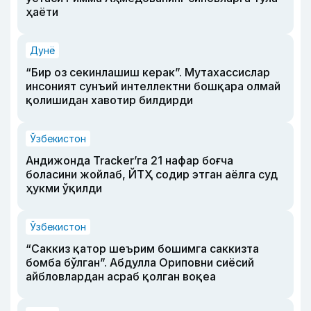
ҳаёти
Дунё
“Бир оз секинлашиш керак”. Мутахассислар
инсоният сунъий интеллектни бошқара олмай
қолишидан хавотир билдирди
Ўзбекистон
Андижонда Tracker’га 21 нафар боғча
боласини жойлаб, ЙТҲ содир этган аёлга суд
ҳукми ўқилди
Ўзбекистон
“Саккиз қатор шеърим бошимга саккизта
бомба бўлган”. Абдулла Ориповни сиёсий
айбловлардан асраб қолган воқеа