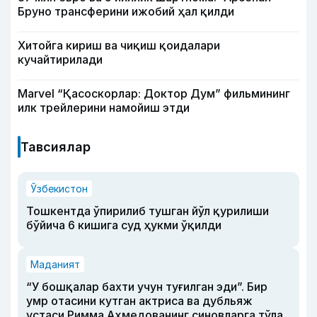
Бруно трансферини ижобий ҳал қилди
Хитойга кириш ва чиқиш қоидалари
кучайтирилади
Marvel “Қасоскорлар: Доктор Дум” фильмининг
илк трейлерини намойиш этди
Тавсиялар
Ўзбекистон
Тошкентда ўпирилиб тушган йўл қурилиши
бўйича 6 кишига суд ҳукми ўқилди
Маданият
“У бошқалар бахти учун туғилган эди”. Бир
умр отасини кутган актриса ва дубльяж
устаси Римма Аҳмедованинг синовларга тўла