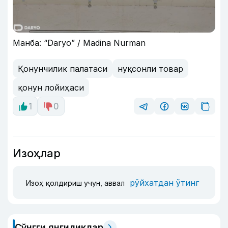
Манба: “Daryo” / Madina Nurman
Қонунчилик палатаси
нуқсонли товар
қонун лойиҳаси
1
0
Изоҳлар
рўйхатдан ўтинг
Изоҳ қолдириш учун, аввал
Сўнгги янгиликлар