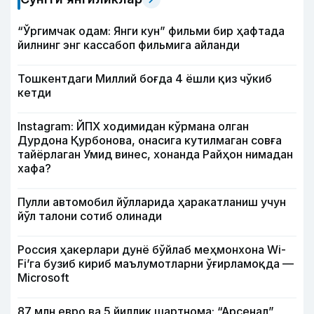
“Ўргимчак одам: Янги кун” фильми бир ҳафтада
йилнинг энг кассабоп фильмига айланди
Тошкентдаги Миллий боғда 4 ёшли қиз чўкиб
кетди
Instagram: ЙПХ ходимидан кўрмана олган
Дурдона Қурбонова, онасига кутилмаган совға
тайёрлаган Умид винес, хонанда Райҳон нимадан
хафа?
Пулли автомобил йўлларида ҳаракатланиш учун
йўл талони сотиб олинади
Россия ҳакерлари дунё бўйлаб меҳмонхона Wi-
Fi’га бузиб кириб маълумотларни ўғирламоқда —
Microsoft
87 млн евро ва 5 йиллик шартнома: “Арсенал”