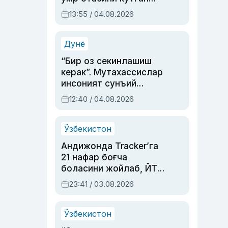
актриса ва дубльяж
13:55 / 04.08.2026
устаси Римма
Аҳмедованинг
синовларга тўла ҳаёти
Дунё
“Бир оз секинлашиш
керак”. Мутахассислар
инсоният сунъий
интеллектни бошқара
12:40 / 04.08.2026
олмай қолишидан
хавотир билдирди
Ўзбекистон
Андижонда Tracker’га
21 нафар боғча
боласини жойлаб, ЙТҲ
содир этган аёлга суд
23:41 / 03.08.2026
ҳукми ўқилди
Ўзбекистон