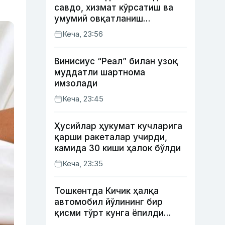
савдо, хизмат кўрсатиш ва
умумий овқатланиш
корхоналари қанча солиқ
Кеча, 23:56
тўлагани очиқланди
Винисиус “Реал” билан узоқ
муддатли шартнома
имзолади
Кеча, 23:45
Ҳусийлар ҳукумат кучларига
қарши ракеталар учирди,
камида 30 киши ҳалок бўлди
Кеча, 23:35
Тошкентда Кичик ҳалқа
автомобил йўлининг бир
қисми тўрт кунга ёпилди
(харита)