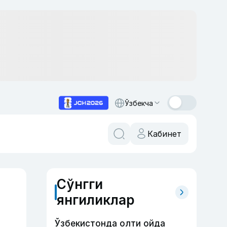
Ўзбекча
Кабинет
Сўнгги
янгиликлар
Ўзбекистонда олти ойда