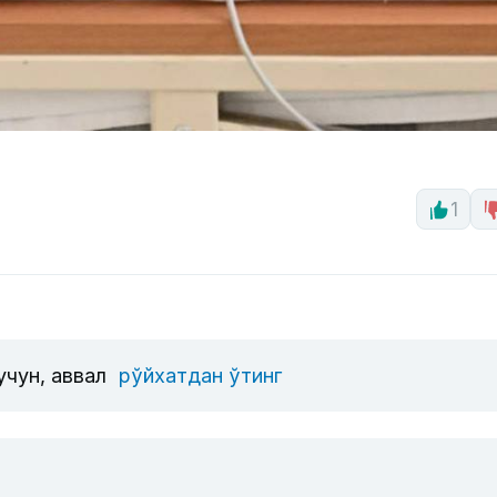
1
учун, аввал
рўйхатдан ўтинг