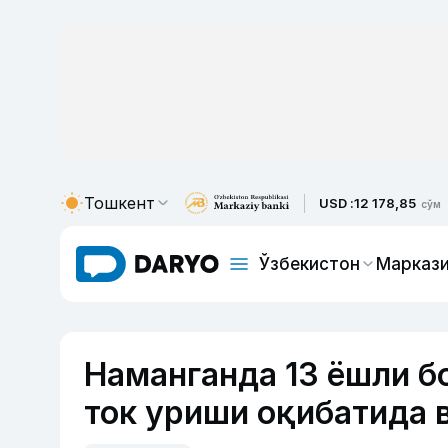
Тошкент
USD :
12 178,85
сўм
Ўзбекистон
Маркази
Наманганда 13 ёшли б
ток уриши оқибатида 