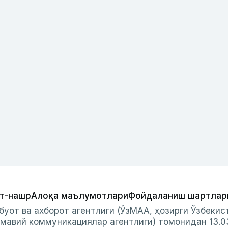
т-нашр
Алоқа маълумотлари
Фойдаланиш шартлар
буот ва ахборот агентлиги (ЎзМАА, ҳозирги Ўзбеки
мавий коммуникациялар агентлиги) томонидан 13.0