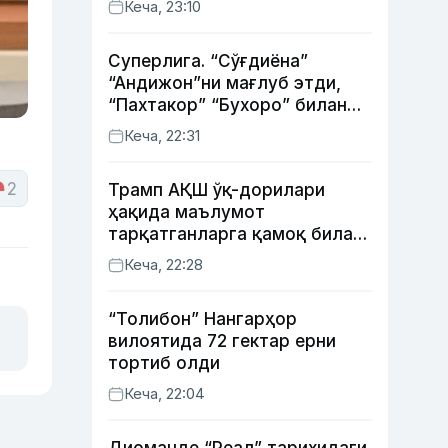
Кеча, 23:10
Суперлига. “Сўғдиёна”
“Андижон”ни мағлуб этди,
“Пахтакор” “Бухоро” билан
жанговар дуранг қайд этди
Кеча, 22:31
2
Трамп АҚШ ўқ-дорилари
ҳақида маълумот
тарқатганларга қамоқ билан
таҳдид қилди
Кеча, 22:28
“Толибон” Нангарҳор
вилоятида 72 гектар ерни
тортиб олди
Кеча, 22:04