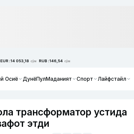
EUR :
RUB :
14 053,18
146,54
сўм
сўм
й Осиё
Дунё
Пул
Маданият
Спорт
Лайфстайл
ола трансформатор устида
вафот этди