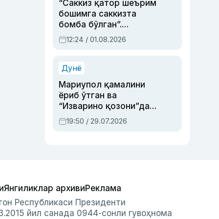
“Саккиз қатор шеърим
бошимга саккизта
бомба бўлган”.
Абдулла Ориповни
12:24 / 01.08.2026
сиёсий айбловлардан
асраб қолган воқеа
Дунё
Мариупол қамалини
ёриб ўтган ва
“Изварино қозони”дан
чиққан қаҳрамон —
19:50 / 29.07.2026
Украина армияси бош
қўмондони Драпатий
ҳақида
и
Янгиликлар архиви
Реклама
стон Республикаси Президенти
3.2015 йил санада 0944-сонли гувоҳнома