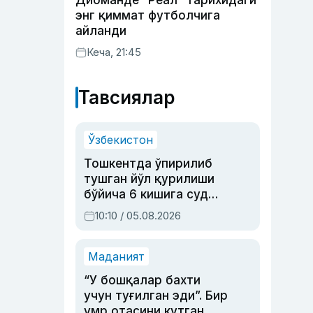
Диоманде “Реал” тарихидаги
энг қиммат футболчига
айланди
Кеча, 21:45
Тавсиялар
Ўзбекистон
Тошкентда ўпирилиб
тушган йўл қурилиши
бўйича 6 кишига суд
ҳукми ўқилди
10:10 / 05.08.2026
Маданият
“У бошқалар бахти
учун туғилган эди”. Бир
умр отасини кутган