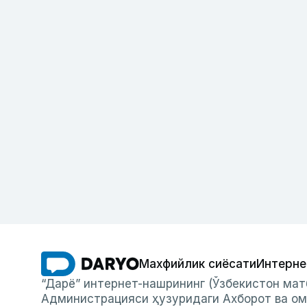
Махфийлик сиёсати
Интерне
“Дарё” интернет-нашрининг (Ўзбекистон мат
Администрацияси ҳузуридаги Ахборот ва ом